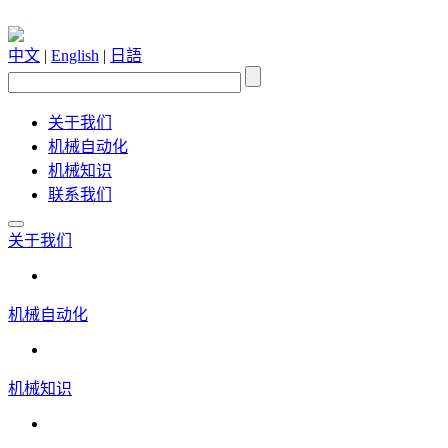
中文
|
English
|
日語
关于我们
机械自动化
机械知识
联系我们
关于我们
机械自动化
机械知识