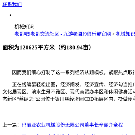
联系我们
机械知识
老哥吧!老哥交流社区 - 九游老哥J9俱乐部官网
>
机械知
面积为120625平方米（约180.94亩）
因而我们细心打制了这一系列经济从题模板，紧跟热点取行业
正在线编纂轻松出图，经济阐发、经济宣传、经济勾当推广等
文化展现区、滨水生景不雅区、现代商贸办事区和休闲健身活
态新区“丝绸之”公园位于银川丝经济园CBD拓展区内，操做便
上一篇：
玛丽亚农业机械股份无限公司董事长辛丽介全程