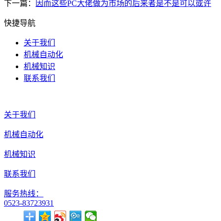
下一篇：
因而这些PC大佬做为市场的后来者是不是可以或许
快捷导航
关于我们
机械自动化
机械知识
联系我们
关于我们
机械自动化
机械知识
联系我们
服务热线：
0523-83723931