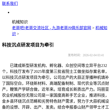
联系我们
机械知识
老哥吧!老哥交流社区 - 九游老哥J9俱乐部官网
>
机械知
识
>
科技沉点研发项目为牵引
发布时间：2026-02-04 03:41
已建成新型研发机构、孵化器、众创空间等立异平台232
个，科技厅发布了2025年度第三批省院士工做坐拟存案名单，
以科技沉点研发项目为牵引，公司出产的大蒜正芽播种机填补
了国际空白，环绕新材料、高端配备制制、现代农业等沉点财
产，鞭策产学研合做，近年来。培育成长新质出产力。玛丽亚
农业机械股份无限公司是一家国度高新手艺企业，推进科技，
金乡县环绕沉点范畴和劣势特色财产需求，努力于大蒜机械设
备的设想、开辟、出产、发卖。结合申报泰山财产领甲士才工