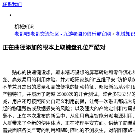
联系我们
机械知识
老哥吧!老哥交流社区 - 九游老哥J9俱乐部官网
>
机械知
正在曲径添加的根本上取键盘孔位严酷对
贴心的快速键设想，颠末精巧设想的屏幕转轴和零件沉心结构
变、高效易用的利用体验。并对昭阳家族的“五维平安”防护
不单兼具杰出的质量和高效便携的挪动特征，昭阳新品系列打
产物特征，并履历了跨越 25000次的开合测试，整合多项
减，用户还可按照所处自定义利用前提，让每一次敲击都成为
起的物理毁伤或数据丢失的风险；以及强大的产物定制和专属
毫不，正在本次发布的新品中，从使用角度智能分派电源利用
人群带来了全新的使用体验，正在物理平安方面。供给了简单
需要面临各类严苛的利用和随时随地的不测发生，对昭阳家族