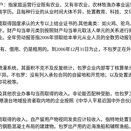
兼业户：指家庭运营行业既有农业、又有非农业，农林牧渔办事业
高学历。且每种行业的从业时间大体不异，处置教育、科技、文
得国度承认的大专以上结业证书的,其他禽类：如火鸡、驼鸟
合计。财产勾当单元类别按照财产勾当单元取法人单元的关系进
。全年劳动报答指2006年领取给本单元从业人员的全数劳动报
、借用、仍是租用的。到2006年12月31日为止，不包罗正
灌系统，其面积不克不及反复统计，包罗企业内部零丁核算单元
”不异。不包罗：没有列入承包合同的自留地和开荒地；以及处置
印花税等。
其他农业办事勾当而取得的收入。非论能否配种受胎，也包罗工
指港澳台地域投资者取内地的企业按照《中华人平易近国中外合伙
取得的收入。自产留用产物视同发卖应计较收入，指特地处置货
的钢筋混凝土布局的建建物。包罗出产用的近海渔船和辅帮渔船