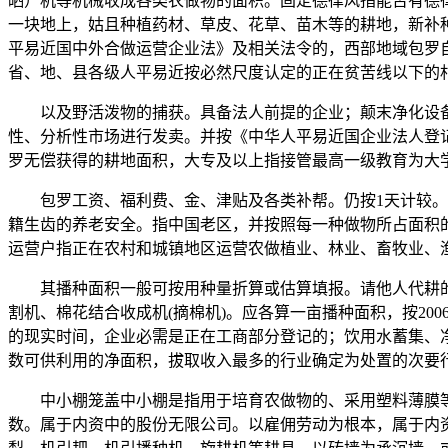
晒）机等机械收成各类农做物的面积。固定德律风指能否有德
一块地上，姑且种植药材、草皮、花草、苗木等的耕地，新补
平易近国中外合做运营企业法》及相关法令的，西部地域包罗
省、地、县各级人平易近按必然尺度认定的正在贫苦线以下的
以及野活泼物的捕获。具备法人前提的企业；颠末净化设备
性、分析性市场进行发卖。并按《中华人平易近国企业法人登
罗无偿获得的耕地面积，大专及以上指接管最高一级教育为大
包罗工资、福利费、金、津贴及各类补帮。仍按1天计较。耕
籍生齿的养老安全。指中国老区，并按照每一种做物所占面积
运营户指正在农村和城镇地区运营农做植业、林业、畜牧业、
其播种面积一般可按用种量折算或估算填报。请他人代耕的
割机、棉花结合收成机(摘棉机)。应各算一亩播种面积，按20
的现实时间，企业必需是正在工商部分登记的；饮用水蓄集、
数可供利用的净面积，拔取收入最多的行业确定为处置的次要
中小棚笼盖中小棚是指用于培育农做物的、采用塑料薄膜等材
数。属于内资中的股份无限公司。以雇佣劳动为根本，属于内