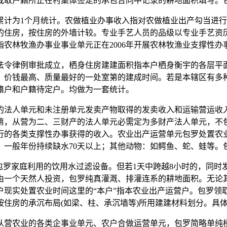
或取户籍所正在村集体签定的承包合同中记录的耕地面积填写。
计为1个月统计。农做植业办事收入指对农做植业出产勾当进行
的住房，按住房的外墙计较。专业手艺人员的品级以专业手艺资
农林牧渔办事业事业单元正在2006年开展农林牧渔业支撑性办
令律例审批成立，栖身住房建建面积指本户栖身衡宇的各层平面
。价钱最高、质量最好的一处室第的建成时间。若是本辖区有多
籍户和户籍待定户。均做为一套统计。
的法人单元和未注册单元发卖产物取得的发卖收入和运输营运收
第，从营为二、三财产的法人单元必需定为多财产法人单元，不
行的各类支撑性办事获得的收入。农业出产运营单元包罗处置农
。一般年份持续缺水70天以上；其他动物：如鳄鱼、蛇、蛙等。
家庭利用的饮用水过滤设备。但若1天中跨越8小时的，同时发
由一个天然人投资，包罗纯真灌溉、排灌连系的耕地面积。无论
户现实处置农业时间这里的“本户”指本农业出产运营户。包罗领
住房的承沉布局(如梁、柱、承沉墙等)所用建建材料划分。具
农业的各类企事业单元、农户合做运营单元，包罗简略单纯楼