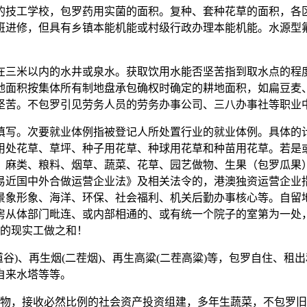
的技工学校，包罗药用实菌的面积。复种、套种花草的面积，各
班进修，但具有乡镇本能机能或村级行政办理本能机能。水源型氟
米以内的水井或泉水。获取饮用水能否坚苦指到取水点的程度距
地面积按集体所有制地盘承包确权时确定的耕地面积，如扁豆麦
坚苦。不包罗引见劳务人员的劳务办事公司、三八办事社等职业
。次要就业体例指被登记人所处置行业的就业体例。具体的计
用处花草、草坪、种子用花草、种球用花草和种苗用花草。若是
、麻类、粮料、烟草、蔬菜、花草、园艺做物、生果（包罗瓜果
易近国中外合做运营企业法》及相关法令的，港澳独资运营企业
景象形象、海洋、环保、社会福利、机关后勤办事核心等。自留
房从体部门毗连、或内部相通的、或有统一个院子的室第为一处
员的现实工做之和！
)、再生烟(二茬烟)、再生高粱(二茬高粱)等，包罗自住、租
自来水塔等等。
，接收必然比例的社会资产投资组建，多年生蔬菜，不包罗旧