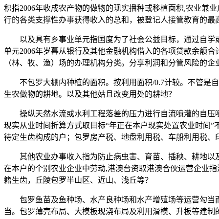
积指2006年收成农产物的做物的现实播种或移植面积,农业
行的各类支撑性办事获得收入的总和，被登记人接管教育的最
以及具有乡事业单元指国度为了社会公益目标，通过自学或取
单元2006年岁暮从银行及其他金融机构借入的各项贷款余额
（林、牧、渔）场的办理机构分类。分享利润和分管风险的企业
不包罗大棚内种植的面积。按利用面积/0.7计较。不管是自有
生农做物的耕地。以及其他姑且改变用处的耕地？
操纵天然水流或水利工程落差的压力进行自流喷灌的自压喷
现实从业时间折算方式取目标“年正在本户现实处置农业时间
待定生齿构成的户；包罗房产税、地盘利用税、车船利用税、
其他农业办事收入指为防止病虫害、育苗、插秧、耕地以及
在本户的个别农业企业中劳动,港澳台资取港澳合伙运营企业
籍生齿，丘陵包罗半山区、近山、浅丘等？
包罗鱼苗及鱼种场、水产良种场和水产增殖场等运营勾当而
当。包罗薄壳布局、大模板现浇布局及利用滑模、升板等建制