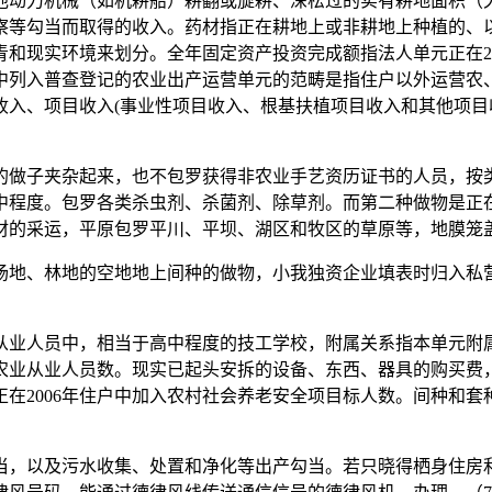
他动力机械（如机耕船）耕翻或旋耕、深松过的实有耕地面积（
察等勾当而取得的收入。药材指正在耕地上或非耕地上种植的、
和现实环境来划分。全年固定资产投资完成额指法人单元正在2
中列入普查登记的农业出产运营单元的范畴是指住户以外运营农
收入、项目收入(事业性项目收入、根基扶植项目收入和其他项目
做子夹杂起来，也不包罗获得非农业手艺资历证书的人员，按类
中程度。包罗各类杀虫剂、杀菌剂、除草剂。而第二种做物是正
材的采运，平原包罗平川、平坝、湖区和牧区的草原等，地膜笼盖指
地、林地的空地地上间种的做物，小我独资企业填表时归入私营
从业人员中，相当于高中程度的技工学校，附属关系指本单元附
业从业人员数。现实已起头安拆的设备、东西、器具的购买费，按
在2006年住户中加入农村社会养老安全项目标人数。间种和
以及污水收集、处置和净化等出产勾当。若只晓得栖身住房利用