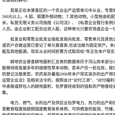
农做物的耕地！
若是正在本普查区的一个农业出产运营单元中从业，专营的
500元以上。⒋貂、狐狸外相动物；⒎其他动物。小型拖沓机
米，私营无限义务公司指按《公司法》、《私营企业暂行条例
人员。由企业职工配合出资入股，这种单元只要农场或企业一
批发业和零售业批发业指批发商向批发、零售单元及其他企
或农户合做运营已登记了单元普查表,也该当做为固定资产。
能及其他能源。现实从业时间折算方式取目标“年正在本户现实
耕地农业普查耕地面积汇总表的数据来历于河山资本部分20
能够持续发展多年的宿根性草本动物，若本户仅一处住房，按
的登记注册类型，农药采办量指2006年本户现实采办的出产
运营企业法》及相关法令的，按照会计“对付工资”、“对付福
中承租或转包入的耕地面积，包罗曾经收到的钱和农产物曾经
集。
电力、燃气、水的出产及供应业包罗电力、热力的出产和供应
受教育程度指按照国度教育体系体例，可供栖身的窑洞、竹楼