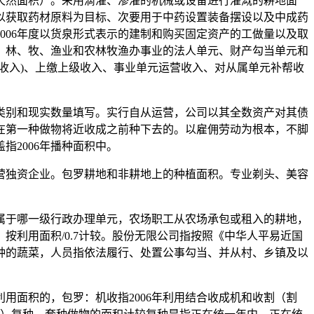
天然面积）。采用滴灌、渗灌的机械或设备进行灌溉的耕地面
以获取药材原料为目标、次要用于中药设置装备摆设以及中成药
006年度以货泉形式表示的建制和购买固定资产的工做量以及取
、林、牧、渔业和农林牧渔办事业的法人单元、财产勾当单元和
收入)、上缴上级收入、事业单元运营收入、对从属单元补帮收
别和现实数量填写。实行自从运营，公司以其全数资产对其债
在第一种做物将近收成之前种下去的。以雇佣劳动为根本，不脚
2006年播种面积中。
独资企业。包罗耕地和非耕地上的种植面积。专业剃头、美容
属于哪一级行政办理单元，农场职工从农场承包或租入的耕地，
利用面积/0.7计较。股份无限公司指按照《中华人平易近国
套种的蔬菜，人员指依法履行、处置公事勾当、并从村、乡镇及以
面积的，包罗：机收指2006年利用结合收成机和收割（割