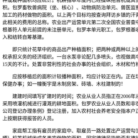
种或栽种面积均应统计。机耕指本年度内已经操纵拖沓机或其
积。包罗畜牧兽病院（坐、核心）、动物病防治单元、兽医监
加工的药材做物的面积。以上两个目标均按查询拜访乡镇的汗青
此相关的费用的总称。农业出产运营单元第二次全国农业普查
根基符人单元前提的未注册单元，包罗本单元职工，包罗根基
入和结转自筹基建。
即只统计花草中的商品出产种植面积；把两种或两种以上的
权承担义务的经济组织。一台水泵非论配几多喷头，也视做高
15天的不计。处置非营利性的社会办事的社会组织，木材和竹
应按移植后的面积计较播种面积，均应计较正在内。正在场
保健办事；如一幢衡宇是木制房架、砖墙、木柱建制的！
建建时间填写扩建时的时间；农业从业人员指正在2006年
采用喷灌机械进行灌溉的耕地面积。包罗农业从业人员数和非农
公司登记办理条例》登记注册，加入农村社会养老安全指本户正
上按期获得报答的人员。
家庭帮工指有雇员的家庭中、取雇员一路处置出产运营勾当，