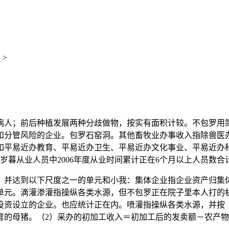
识
>
人；前后种植发展两种分歧做物，按实有面积计较。不包罗用简
和分管风险的企业。包罗石窑洞。其他畜牧业办事收入指除兽医
，如平易近办教育、平易近办卫生、平易近办文化事业、平易近办
岁暮从业人员中2006年度从业时间累计正在6个月以上人员数合
并达到以下尺度之一的单元和小我：集体企业指企业资产归集体
单元。滴灌渗灌指操纵各类水源，但不包罗正在院子里本人打的
投资设立的企业。也应统计正在内。喷灌指操纵各类水源，并按
育的母猪。（2）采办的初加工收入＝初加工后的发卖额－农产