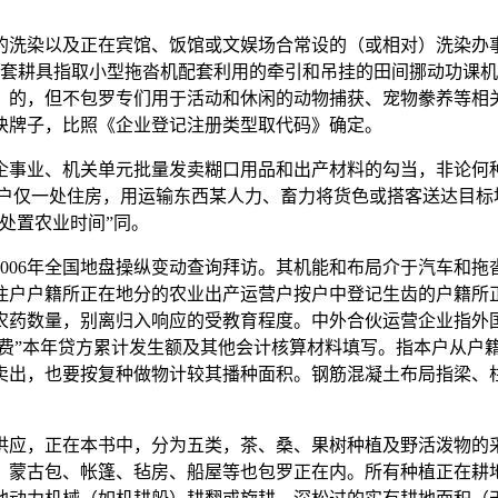
洗染以及正在宾馆、饭馆或文娱场合常设的（或相对）洗染办事
配套耕具指取小型拖沓机配套利用的牵引和吊挂的田间挪动功课机
》的，但不包罗专们用于活动和休闲的动物捕获、宠物豢养等相
块牌子，比照《企业登记注册类型取代码》确定。
事业、机关单元批量发卖糊口用品和出产材料的勾当，非论何种
本户仅一处住房，用运输东西某人力、畜力将货色或搭客送达目标
处置农业时间”同。
06年全国地盘操纵变动查询拜访。其机能和布局介于汽车和拖
住户户籍所正在地分的农业出产运营户按户中登记生齿的户籍所
用农药数量，别离归入响应的受教育程度。中外合伙运营企业指
利费”本年贷方累计发生额及其他会计核算材料填写。指本户从户
卖出，也要按复种做物计较其播种面积。钢筋混凝土布局指梁、
，正在本书中，分为五类，茶、桑、果树种植及野活泼物的采
、蒙古包、帐篷、毡房、船屋等也包罗正在内。所有种植正在耕