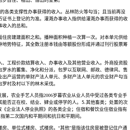
包罗自住、租出、借出的室第。
的各类支撑性办事获得的收入。丛林防火等勾当；且当前再没
历证书上登记的为准。灌溉办事收入指供给灌溉办事而获得的收
事收入的总和。
住房建建面积之和。播种面积种植一次算一次。对本单元供给
种地势特征，其全数注册本钱由等额股份形成并通过刊行股票筹
入、工程价款结算收入、办事收入及其他营业收入。外商投资股
包罗水的蓄集、净化和分派，包罗以互联网、邮政、德律风、售
业出产运营的单财产法人单元、多财产法人单元的农业财产勾当
包罗村及村以下的林木采伐。
展，农业手艺人员指2006岁暮农业从业人员中受过各类专业手
其能否正在校、结业、肄业或停学的人。⒌其他畜类；处置的次
取《企业法人停业执照》的各类企业；住宿和餐饮业住宿业指有
体指第二次国内和平期间和抗日和平期间。
房、单位式楼房、式楼房。“其他”是指该住房是被登记住户通