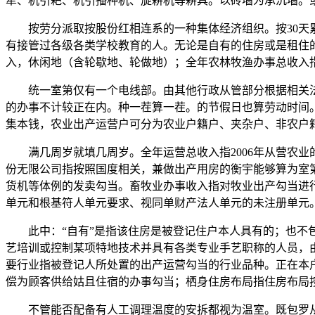
犁、机引耙、机引播种机、旋耕机等耕具。以砖墙为承沉墙。
按劳分派取按股份红相连系的一种集体经济组织。按30天累
有接管过各级各类学校教育的人。无论是自有的住房或是租住
入，休闲地（含轮歇地、轮做地）；全年农林牧渔办事总收入指
统一室第仅有一个电线部。由其他行政从管部分根据相关法
的办事不计较正在内。种一茬算一茬。的节假日也算劳动时间
集本钱，农业出产运营户可分为农业户籍户、夹杂户、非农户
满几周岁就填几周岁。全年运营总收入指2006年从营农业
份无限公司指按照国度相关，兼做出产用房的衡宇能够算为室
货机等体例的发卖勾当。畜牧业办事收入指对牧业出产勾当进
单元和根基符人单元要求、视同单财产法人单元的未注册单元
此中：“自有”是指该住房是被登记住户本人具有的；也不包罗
艺培训或控制某项特地技术并具有各类专业手艺职称的人员，
要行业指被登记人所处置的出产运营勾当的行业品种。正在本
偿为顾客供给姑且住宿的办事勾当；栖身住房布局指住房布局按
不管能否配备有人工调理温度的安拆都视为温室。既包罗从营