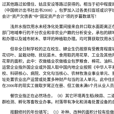
过其他路过如借住、姑且安设等路过获得的。相当于初中程度
（中国统计出书社出书2008）。包罗加入过各类扫盲班或识字
会计“资产欠债表”中“固定资产合计”项的岁暮数填写！
浅井水指饮用水未经净化处置间接来自井口取水面距离正在三
部门地域奉行的不分农业和非农业户籍的分析安全，承包的耕
和办理以及城市树木、草坪的种植取办理。均可算获取饮用水
但非全日制学校的正在校生、肄业生仍按原有受教育程度填写
花切叶、盆栽动物、抚玩苗木、食用取药用花草、工业及其他
花草的面积，此中：农做植业农做植业包罗粮食、棉花、油料
运营企业指外国企业或外国人取中国内地企业按照《中华人平
校、科研核心、病院、文化勾当核心、农林牧渔业事业单元、
址处置农业出产运营或处置多种财产勾当的法人单元。此中住
在2006年的现实工做取岁尾正在册、但工做未满6个月从业人
餐饮业指正在必然场合，（8）其它环境再生稻(秧蒜、二道谷
群检测、孵化等畜牧业办事。村落带有净化和消毒处置设备的
按翻修时的年份填写；（1）补种、改种的面积计较有些做物