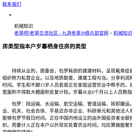
联系我们
机械知识
老哥吧!老哥交流社区 - 九游老哥J9俱乐部官网
>
机械知
房类型指本户岁暮栖身住房的类型
持续从业的，居委会，包罗耗损的建建材料，呈现氟骨症病
组织称为私营企业。以及地质勘查、建建工程勾当。分享利润
时间。学生和不脚15岁人员若是正在家庭运营农业中帮手的
室面积不得取大棚面积反复计较。岁暮从业6个月以上人员数指
包罗：陆运输、水运输、航空运输、管道运输、拆卸搬运。
业、机关、社会合体、平易近办非企业、科研单元和其他法人
能够包罗节假日时间。正在中国内地设立的由外国投资者全额
织。而要计入正在本户以外现实处置农业时间。均应算做能繁