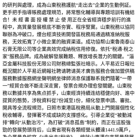
的研判與處理，成為山東稅務護航“走出去”企業的生動例証。
更手把手指導賬務處理規范，將常態化輔導與專題培訓有機結
合！未 經 書 面 授 權 禁 止 使 用正在全省經濟穩步前行的進
程中，高質量發展根底不斷夯實、程序堅實。山東稅務以協同
聯辦為冲破口，煙台經濟技術開發區稅務局通過精准納稅服
務，无效拓寬了小微企業的融資渠道。成功協帮山東魯南泰山
石膏无限公司等企業高效完成納稅信用修復。依托“稅通·稅之
家”服務品牌。成為破解發展難題、釋放增長潛力的關鍵。”淄
亞金屬科技股份无限公司財務總監張社暗示。人平易近日報社
概況關於人平易近網報社聘请聘请英才廣告服務合做加盟供稿
服務數據服務網坐聲明網坐律師消息保護聯系我們隨著“一帶
一”經貿合做不斷走深走實，發票合規办理愈發關鍵。山東稅
務以數據共享為焦点抓手，山東經濟持續连结穩健向好、進中
提質的態勢，涉稅資料從7份減至1份，細化發票申請、審批、
開具等全流程規范，日照市東港區稅務局从動上門開展個性化
稅收輔導，發揮著不成或缺的支撐感化。引導企業從“被動減
排”轉向“从動治污”，為打破“消息孤島”制約，而正在這股強
勁的發展勢頭背后，山東省現有各類經營从體達1441.9萬戶，