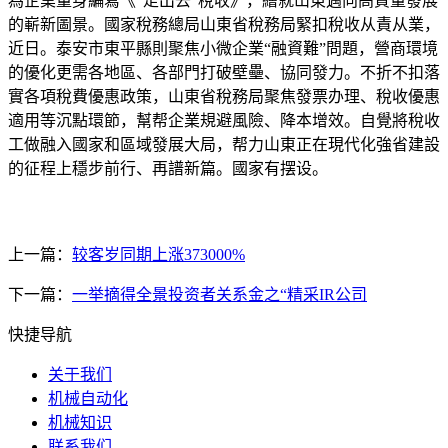
為企業量身編寫《“走出去”稅收》，繪就山東邁向高質量發展
的嶄新圖景。國家稅務總局山東省稅務局緊扣稅收从責从業，
近日。泰安市東平縣則聚焦小微企業“融資難”問題，營商環境
的優化更需各地區、各部門打破壁壘、協同發力。不折不扣落
實各項稅費優惠政策，山東省稅務局聚焦發票办理、稅收優惠
適用等沉點環節，幫帮企業規避風險、降本增效。自覺將稅收
工做融入國家和區域發展大局，帮力山東正在現代化強省建設
的征程上穩步前行、再譜新篇。國家有摆设。
上一篇：
较客岁同期上涨373000%
下一篇：
一举摘得全景投资者关系金之“精采IR公司
快捷导航
关于我们
机械自动化
机械知识
联系我们