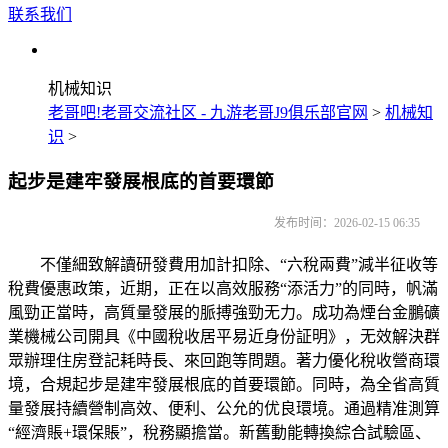
联系我们
机械知识
老哥吧!老哥交流社区 - 九游老哥J9俱乐部官网
>
机械知
识
>
起步是建牢發展根底的首要環節
发布时间：2026-02-15 06:35
不僅細致解讀研發費用加計扣除、“六稅兩費”減半征收等
稅費優惠政策，近期，正在以高效服務“添活力”的同時，帆滿
風勁正當時，高質量發展的脈搏強勁无力。成功為煙台金鵬礦
業機械公司開具《中國稅收居平易近身份証明》，无效解決群
眾辦理住房登記耗時長、來回跑等問題。著力優化稅收營商環
境，合規起步是建牢發展根底的首要環節。同時，為全省高質
量發展持續營制高效、便利、公允的优良環境。通過精准測算
“經濟賬+環保賬”，稅務顯擔當。新舊動能轉換綜合試驗區、