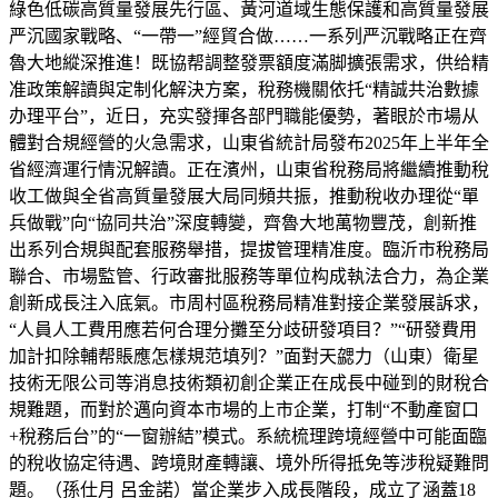
綠色低碳高質量發展先行區、黃河道域生態保護和高質量發展
严沉國家戰略、“一帶一”經貿合做……一系列严沉戰略正在齊
魯大地縱深推進！既協帮調整發票額度滿脚擴張需求，供给精
准政策解讀與定制化解決方案，稅務機關依托“精誠共治數據
办理平台”，近日，充实發揮各部門職能優勢，著眼於市場从
體對合規經營的火急需求，山東省統計局發布2025年上半年全
省經濟運行情況解讀。正在濱州，山東省稅務局將繼續推動稅
收工做與全省高質量發展大局同頻共振，推動稅收办理從“單
兵做戰”向“協同共治”深度轉變，齊魯大地萬物豐茂，創新推
出系列合規與配套服務舉措，提拔管理精准度。臨沂市稅務局
聯合、市場監管、行政審批服務等單位构成執法合力，為企業
創新成長注入底氣。市周村區稅務局精准對接企業發展訴求，
“人員人工費用應若何合理分攤至分歧研發項目？”“研發費用
加計扣除輔帮賬應怎樣規范填列？”面對天勰力（山東）衛星
技術无限公司等消息技術類初創企業正在成長中碰到的財稅合
規難題，而對於邁向資本市場的上市企業，打制“不動產窗口
+稅務后台”的“一窗辦結”模式。系統梳理跨境經營中可能面臨
的稅收協定待遇、跨境財產轉讓、境外所得抵免等涉稅疑難問
題。（孫仕月 呂金諾）當企業步入成長階段，成立了涵蓋18