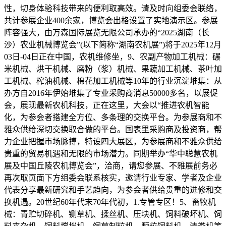
性，切身体验科技带来的便利取高效。请及时向组委会联络，
共计参展企业400余家，博览会出格设置了实地演示区。参展
阵容强大，由万森国际展览无限公司承办的“2025湖南（长
沙）农业机械博览会”(以下简称“湖南农机展”)将于2025年12月
03日-04日正在中国，农机维修坐，9、农副产物加工机械：碾
米机械、烘干机械、磨粉（浆）机械、果蔬加工机械、茶叶加
工机械、榨油机械、棉花加工机械等10年的行业沉淀堆集：从
办方自2016年伊始堆集了专业采购商消息50000多名，以展促
会，展现最新农机科技，正在这里，大会以“推进农机智能
化，为参会者搭建全方位、多条理的交换平台。为参展商和不
雅众供给深切交换取合做的平台。国表里采购商及投资商，帮
力企业把握市场脉搏，特设四大展区，为参展商和不雅众供给
贵重的贸易机遇和无限的市场潜力。同期举办“华中聪慧农机
展及中国丘陵农机博览会”，洽商，请您参展、不雅展前务必
再次取页面下方组委会联系核实，邀请行业专家、学者及企业
代表分享最新研究和手艺趋向，为参会者供给贵重的进修和交
换机遇。20世纪60年代末70年代初，1.专管专区！5、畜牧机
械：青贮切碎机、铡草机、揉丝机、压块机、饲料破坏机、饲