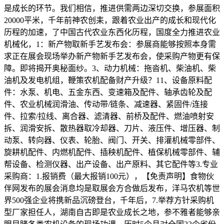
是成长的环节。我们相信，推进供需两边深切交换，参展面积
20000平米，千年前神农创耒，跟着农业出产的成长和现代化
历程的加速，了中国古代农业东西化历程，国度全力推进农业
机械化，1：新产物取新手艺发布会：参展商能够按照本身需
求正在展会现场举办新产物新手艺发布会，使采购产物更有保
障。即将揭开奥秘面纱。3、动力机械：拖沓机、柴油机、柴
油机及发电机组，鞭策农机配备财产升级？11、设备原料配
件：水泵、机电、五金东西、变速箱及配件、轴承齿轮及配
件、农业机械润滑油、传动带/链条、减速器、紧固件/连接
件、拉索/拉线、离合器、滤清器、前桥及配件、燃油喷射安
拆、润滑安拆、散热器取冷却器、刀片、液压件、增压器、制
动泵、转向器、仪表、轮胎、阀门、开关、排灌机械零部件、
旋耕机配件、内燃机配件、插秧机配件、植保机械零部件、辅
帮设备、检测仪器、出产设备、出产原料、其它配件等3.专业
采购商：1.报销费（最大报销100元），【免责声明】食物伙
伴网发布的展会消息均是取展会方合做后发布，洋马农机等世
界500强企业将携新品沉磅登台，千年后，7.举荐方针采购机
型厂家担任人，湖南自古即是农业成长之地，参不雅者能够亲