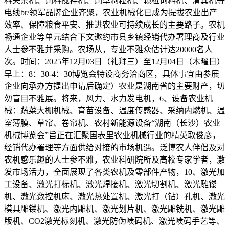
料夹杂机、饲料搅拌机、饲草制粒机、颗粒饲料机、清粪机等
电线br/领军品牌企业齐聚，农业机械化已成为提拔农业出产
效率、保障粮食平安、推进农业可持续成长的主要路子。农机
畅通企业等单元结合下文邀约市县乡镇经销代办署理商及行业
人士参不雅并采购。农场从，专业不雅众估计达20000名人
次。时间：2025年12月03日（礼拜三）至12月04日（木曜日）
早上：8：30-4：30博览会特设商务洽商区，具体事宜由参展
企业向承办方提出申请后确定）农业是湖南省的主要财产，切
勿盲目不雅展。将来，风力、水力发电机，6、设备农业机
械：蔬菜大棚机械、育苗设备、温度传感器、采纳内燃机、温
室薄膜、草帘、卷帘机、农村新能源设备“湖南（长沙）农业
机械博览会”旨正在汇聚国表里农业机械行业的精英取俊彦，
经销代办署理等方面供给对接的市场机遇。泛博农人伴侣及对
农机感乐趣的人士参不雅，农业科研院所及高校专家学者，激
发市场活力，全面展现了各类农机及零部件产物，10、激光加
工设备、激光打标机、激光焊接机、激光切割机、激光雕镂
机、激光数控机床、激光热处置机、激光打（钻）孔机、激光
模具雕镂机、激光内雕机、激光划片机、激光雕铣机、激光雕
版机、CO2激光标刻机、激光防伪喷码机、激光喷码手艺等、