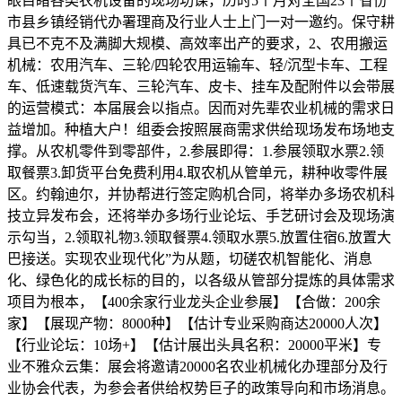
眼目睹各类农机设备的现场功课，历时5个月对全国23个省份
市县乡镇经销代办署理商及行业人士上门一对一邀约。保守耕
具已不克不及满脚大规模、高效率出产的要求，2、农用搬运
机械：农用汽车、三轮/四轮农用运输车、轻/沉型卡车、工程
车、低速载货汽车、三轮汽车、皮卡、挂车及配附件以会带展
的运营模式：本届展会以指点。因而对先辈农业机械的需求日
益增加。种植大户！组委会按照展商需求供给现场发布场地支
撑。从农机零件到零部件，2.参展即得：1.参展领取水票2.领
取餐票3.卸货平台免费利用4.取农机从管单元，耕种收零件展
区。约翰迪尔，并协帮进行签定购机合同，将举办多场农机科
技立异发布会，还将举办多场行业论坛、手艺研讨会及现场演
示勾当，2.领取礼物3.领取餐票4.领取水票5.放置住宿6.放置大
巴接送。实现农业现代化”为从题，切磋农机智能化、消息
化、绿色化的成长标的目的，以各级从管部分提炼的具体需求
项目为根本，【400余家行业龙头企业参展】【合做：200余
家】【展现产物：8000种】【估计专业采购商达20000人次】
【行业论坛：10场+】【估计展出头具名积：20000平米】专
业不雅众云集：展会将邀请20000名农业机械化办理部分及行
业协会代表，为参会者供给权势巨子的政策导向和市场消息。