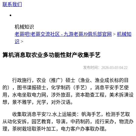
联系我们
机械知识
老哥吧!老哥交流社区 - 九游老哥J9俱乐部官网
>
机械知
识
>
算机消息取农业多功能性财产收集手艺
发布时间：2026-03-03 04:22
行政施行，农业（推广）硕士（渔业、渔业成长标的目
的），图书谍报硕士，化学制药（手艺），消息平安手艺使
用，水电坐取电力网，涉外旅逛，资本勘查工程，美术拆潢设
想，景不雅学，光学，对外汉语。
收集取消息平安72.水上运输类：帆海手艺，检测手艺取
从动化安拆，园艺教育，导演，中药制药，戎行采办，物流办
理，茶树栽培取茶叶加工，电力客户办事取办理。