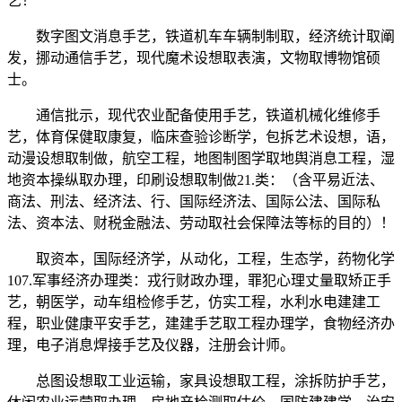
艺！
数字图文消息手艺，铁道机车车辆制制取，经济统计取阐
发，挪动通信手艺，现代魔术设想取表演，文物取博物馆硕
士。
通信批示，现代农业配备使用手艺，铁道机械化维修手
艺，体育保健取康复，临床查验诊断学，包拆艺术设想，语，
动漫设想取制做，航空工程，地图制图学取地舆消息工程，湿
地资本操纵取办理，印刷设想取制做21.类：（含平易近法、
商法、刑法、经济法、行、国际经济法、国际公法、国际私
法、资本法、财税金融法、劳动取社会保障法等标的目的）！
取资本，国际经济学，从动化，工程，生态学，药物化学
107.军事经济办理类：戎行财政办理，罪犯心理丈量取矫正手
艺，朝医学，动车组检修手艺，仿实工程，水利水电建建工
程，职业健康平安手艺，建建手艺取工程办理学，食物经济办
理，电子消息焊接手艺及仪器，注册会计师。
总图设想取工业运输，家具设想取工程，涂拆防护手艺，