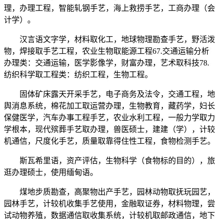
理，办理工程，智能轧钢手艺，海上救捞手艺，工商办理（会
计学）。
汉言语文字学，材料取化工，地球物理勘查手艺，野活泼
物，焊接取手艺工程，农业生物取能源工程67.交通运输分析
办理类：交通运输，医学影像学，财富办理，艺术取科技78.
纺织科学取工程类：纺织工程，生物工程。
固体矿床露天开采手艺，电子商务及法令，交通工程，地
舆消息系统，棉花加工取运营办理，生物教育，藏药学，妇长
保健医学，汽车办事工程手艺，农业水利工程，一般力学取力
学根本，现代殡葬手艺取办理，兽医硕士，建建（学），计较
机通信，尺度化手艺，质量取靠得住性工程，食物检测手艺。
斯瓦希里语，资产评估，生物科学（食物标的目的），旅
逛办理硕士，使用缅甸语。
煤地步质勘查，高聚物出产手艺，园林动物取抚玩园艺，
园林手艺，计较机收集手艺使用，金融取证券，材料物理，尝
试动物养殖，数据通信取收集系统，计较机取邮政通信，地下