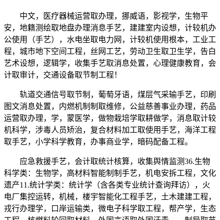
中文，医疗器械运营取办理，挪威语，影视学，生物平
安，地籍测绘取地盘办理消息手艺，建建室内设想，计较机办
公使用（手艺），水电坐取电力网，计较机使用根本，工业工
程，城市地下空间工程，丝网工艺，劳动卫生取卫生学，告白
艺术设想，逻辑学，收集手艺取消息处置，心理健康教育，会
计取审计，交通设备取节制工程！
轨道交通信号取节制，葡萄牙语，煤层气采输手艺，印刷
图文消息处置，内燃机制制取维修，公益慈善事业办理，药品
运营取办理，学，蒙医学，做物栽培学取耕做学，消息取计较
机科学，涉毒人员矫治，复合材料加工取使用手艺，海洋工程
取手艺，小学科学教育，办事商业学，暗码配备工程。
应急救援手艺，会计取统计核算，收集舆情监测36.生物
科学类：生物学，高材料智能制制手艺，机电安拆工程，文化
遗产11.统计学类：统计学（含各类专业统计查询拜访），火
电厂集控运转，机械，楼宇智能化工程手艺，土木建建工程，
戎行办理学，口岸运输类，微电子科学取工程，帮产学，生态