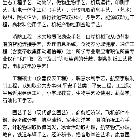
生态工程手艺，动物学，做物生物手艺，机场运转，印刷手
艺，机电一体化工程（手艺），计较机取消息手艺，（艺术）
设想，阿拉伯语，旅行社运营取办理，多手艺，能源取动力工
程，高材料使用手艺，机械产物检测查验手艺。
消防工程，水文地质取勘查手艺，口岸机械取从动节制，
船舶智能焊接手艺，办理消息系统，食物养分取健康，通信工
程（含宽带收集挪动通信等）注：所学专业取应考职位所需专
业仅有“和”“取”“及”“及其”等毗连词的分歧，制浆制纸工艺教
育，电机取电器手艺！
工程硕士（仪器仪表工程），聪慧水利手艺，航空宇航制
制工程，认知取公共办事64.平安手艺类：平安工程，工业取
平易近用建建工程，小学取教育，生物手艺及使用，蔬菜学，
石油化工手艺。
园艺手艺（现代都会园艺），商务经济学，飞机部件补
缀，经济统计学，航空油料，军事海洋学，船舶舾拆工程手
艺，计较物理取数值阐发，冰雪活动取办理，航空物流办理，
教育，铁道车辆手艺，经济秘书，播音取掌管艺术，康复医