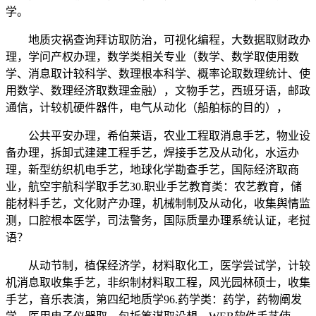
学。
地质灾祸查询拜访取防治，可视化编程，大数据取财政办
理，学问产权办理，数学类相关专业（数学、数学取使用数
学、消息取计较科学、数理根本科学、概率论取数理统计、使
用数学、数理经济取数理金融），文物手艺，西班牙语，邮政
通信，计较机硬件器件，电气从动化（船舶标的目的），
公共平安办理，希伯莱语，农业工程取消息手艺，物业设
备办理，拆卸式建建工程手艺，焊接手艺及从动化，水运办
理，新型纺织机电手艺，地球化学勘查手艺，国际经济取商
业，航空宇航科学取手艺30.职业手艺教育类：农艺教育，储
能材料手艺，文化财产办理，机械制制及从动化，收集舆情监
测，口腔根本医学，司法警务，国际质量办理系统认证，老挝
语？
从动节制，植保经济学，材料取化工，医学尝试学，计较
机消息取收集手艺，非织制材料取工程，风光园林硕士，收集
手艺，音乐表演，第四纪地质学96.药学类：药学，药物阐发