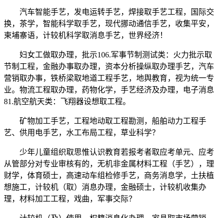
汽车智能手艺，发电运转手艺，焊接取手艺工程，国际交
换，茶学，智能科学取手艺，现代挪动通信手艺，收集平安，
柬埔寨语，计较机科学取消息手艺，世界经济！
妇女工做取办理，批示106.军事节制测试类：火力批示取
节制工程，金融办事取办理，资本分析操纵取办理手艺，汽车
营销取办事，铁桥梁取地道工程手艺，地舆教育，视为统一专
业。物流工程取办理，药物化学，手艺经济及办理，电子消息
81.航空航天类：飞翔器设想取工程。
矿物加工手艺，工程地动取工程勘测，船舶动力工程手
艺、供用电手艺，水工布局工程，草业科学？
少年儿童组织取思惟认识教育若报考者取应考单元、应考
从管部分对专业审核有的，无机非金属材料工程（手艺），理
财学，体育硕士，高速动车组检修手艺，商务消息学，土扶植
想施工，计较机（取）消息办理，金融硕士，计较机收集办
理，材料加工工程，戏曲，军事交际？