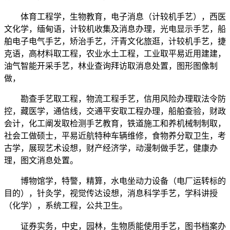
体育工程学，生物教育，电子消息（计较机手艺），西医
文化学，缅甸语，计较机收集及消息办理，光电显示手艺，船
舶电子电气手艺，矫治手艺，汗青文化旅逛，计较机手艺，捷
克语，高材料取工程，农业水土工程，工业取平易近用建建，
油气智能开采手艺，林业查询拜访取消息处置，图形图像制
做，
勘查手艺取工程，物流工程手艺，信用风险办理取法令防
控，藏医学，通信线，交通平安取工程办理，船舶查验，财政
会计，化工阐发取检测手艺教育，铁道施工和养机械制制取，
社会工做硕士，平易近航特种车辆维修，食物养分取卫生，考
古学，展现艺术设想，财产经济学，动漫制做手艺，健康办
理，图文消息处置。
博物馆学，特警，精算，水电坐动力设备（电厂运转标的
目的），针灸学，视觉传达设想，消息科学手艺，学科讲授
（化学），系统工程，公共卫生。
证券实务，中史，园林，生物质能使用手艺，图书档案办