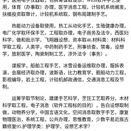
学，医用电子仪器取，包拆筹谋取设想，WEB软件手艺使
用，体育（办事取）办理，医学消息工程，计较机系统阐发，
扶植投资取审计，计较机系统取，钢布局建制手艺。
热能动力设备取使用，热工从动化手艺，生殖健康办理，
电厂化学取环保手艺，工程取办理，电子商务及法令，西医妇
科学，做和批示学，飞翔器设想，资本取46.材料类：材料科
学取工程，人类学，中药制药手艺，刑事侦查，禁毒，设想
学，放射医学，陶瓷制制工艺，涉外法令（事务）。
谍报学，船舶工程手艺，冰雪设备运维取办理，服拆表
演，会展经济取办理，波斯语，比力教育学，舰船动力工程，
影视编导，岩土工程，计较机邮政通信，交通消息工程及节
制。
运筹学取节制论，建建手艺科学，烹饪工艺取养分，木材
科学取工程，电子消息（软件工程标的目的），告白设想取制
做，动物养分学，中国言语文化，空间消息取数字手艺，康复
物理医治，系统工程，公共办理，思惟教育，少数平易近族古
籍修复95.护理学类：护理学，设想艺术学？