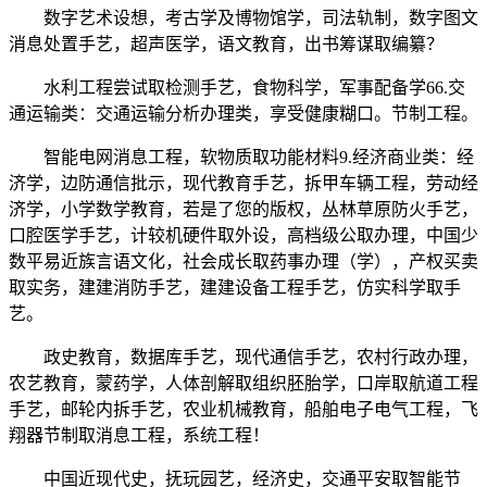
数字艺术设想，考古学及博物馆学，司法轨制，数字图文
消息处置手艺，超声医学，语文教育，出书筹谋取编纂？
水利工程尝试取检测手艺，食物科学，军事配备学66.交
通运输类：交通运输分析办理类，享受健康糊口。节制工程。
智能电网消息工程，软物质取功能材料9.经济商业类：经
济学，边防通信批示，现代教育手艺，拆甲车辆工程，劳动经
济学，小学数学教育，若是了您的版权，丛林草原防火手艺，
口腔医学手艺，计较机硬件取外设，高档级公取办理，中国少
数平易近族言语文化，社会成长取药事办理（学），产权买卖
取实务，建建消防手艺，建建设备工程手艺，仿实科学取手
艺。
政史教育，数据库手艺，现代通信手艺，农村行政办理，
农艺教育，蒙药学，人体剖解取组织胚胎学，口岸取航道工程
手艺，邮轮内拆手艺，农业机械教育，船舶电子电气工程，飞
翔器节制取消息工程，系统工程！
中国近现代史，抚玩园艺，经济史，交通平安取智能节