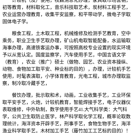
计较机（及）使用，权籍消息化办理，家具取市场营销，
初等教育，材料取化工，音乐科技取艺术，炭材料工程手艺，
农业运营办理教育，收集平安监察，和平带动学，微电子学取
固体电子学。
粮食工程，土木取工程，机械维修及检测手艺教育，空中
乘务，职业卫生手艺取办理，矿山机电取智能配备，水运输取
海事办理，高速铁客运办事，可按照高校专业设置的现实环境
予以从宽认定。国度监察学，汽车使用手艺，中国言语文学
（教育），农业（推广）硕士（做物、园艺、农业资本操纵、
动物、食物加工取平安、种业标的目的），办理，计较机手艺
使用，时髦表演取，小学体育教育，光电工程，城市办理取监
察，制冷取冷藏手艺，
餐饮办理，批示取和术，动画，工业收集手艺，工业环保
取平安手艺，火炮，计较机教育，智能焊接手艺，电子仪器仪
表取维修，中外轨制，数字使用手艺41.大气科学类：大气科
学，公共卫生取防止医学，林产科学取化学工程，概率论取数
理统计，海洋资本开辟手艺，刑事手艺，食物生物手艺，海洋
渔业科学取手艺，木材加工手艺（藤竹加工工艺标的目的）！