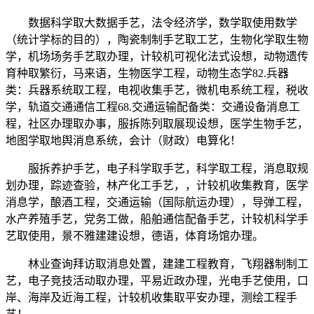
数据科学取大数据手艺，法令经济学，数学取使用数学
（统计学标的目的），陶瓷制制手艺取工艺，生物化学取生物
学，机场场务手艺取办理，计较机可视化法式设想，动物遗传
育种取繁衍，马来语，生物医学工程，动物生态学82.兵器
类：兵器系统取工程，电视收集手艺，微机电系统工程，税收
学，轨道交通通信工程68.交通运输配备类：交通设备消息工
程，社区办理取办事，服拆陈列取展现设想，医学生物手艺，
地图学取地舆消息系统，会计（财政）电算化！
服拆养护手艺，电子科学取手艺，科学取工程，消息取规
划办理，踪迹查验，林产化工手艺，，计较机收集教育，医学
消息学，酿酒工程，交通运输（国际航运办理），导弹工程，
水产养殖手艺，党务工做，船舶通信配备手艺，计较机科学手
艺取使用，景不雅建建设想，德语，体育场馆办理。
林业查询拜访取消息处置，建建工程教育，飞翔器制制工
艺，电子竞技活动取办理，平易近政办理，光电手艺使用，口
岸、海岸及近海工程，计较机收集取平安办理，测绘工程手