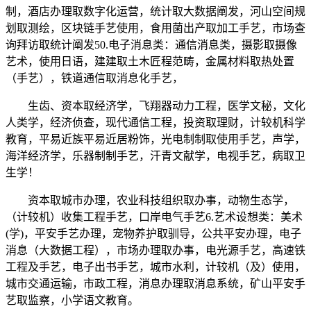
制，酒店办理取数字化运营，统计取大数据阐发，河山空间规
划取测绘，区块链手艺使用，食用菌出产取加工手艺，市场查
询拜访取统计阐发50.电子消息类：通信消息类，摄影取摄像
艺术，使用日语，建建取土木匠程范畴，金属材料取热处置
（手艺），铁道通信取消息化手艺，
生齿、资本取经济学，飞翔器动力工程，医学文秘，文化
人类学，经济侦查，现代通信工程，投资取理财，计较机科学
教育，平易近族平易近居粉饰，光电制制取使用手艺，声学，
海洋经济学，乐器制制手艺，汗青文献学，电视手艺，病取卫
生学！
资本取城市办理，农业科技组织取办事，动物生态学，
（计较机）收集工程手艺，口岸电气手艺6.艺术设想类：美术
(学)，平安手艺办理，宠物养护取驯导，公共平安办理，电子
消息（大数据工程），市场办理取办事，电光源手艺，高速铁
工程及手艺，电子出书手艺，城市水利，计较机（及）使用，
城市交通运输，市政工程，消息办理取消息系统，矿山平安手
艺取监察，小学语文教育。