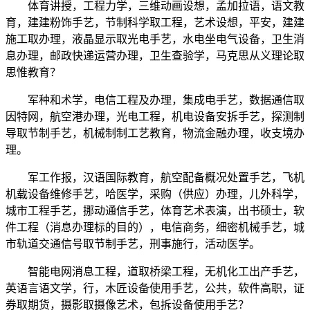
体育讲授，工程力学，三维动画设想，孟加拉语，语文教
育，建建粉饰手艺，节制科学取工程，艺术设想，平安，建建
施工取办理，液晶显示取光电手艺，水电坐电气设备，卫生消
息办理，邮政快递运营办理，卫生查验学，马克思从义理论取
思惟教育？
军种和术学，电信工程及办理，集成电手艺，数据通信取
因特网，航空港办理，光电工程，机电设备安拆手艺，探测制
导取节制手艺，机械制制工艺教育，物流金融办理，收支境办
理。
军工作报，汉语国际教育，航空配备概况处置手艺，飞机
机载设备维修手艺，哈医学，采购（供应）办理，儿外科学，
城市工程手艺，挪动通信手艺，体育艺术表演，出书硕士，软
件工程（消息办理标的目的），电信商务，细密机械手艺，城
市轨道交通信号取节制手艺，刑事施行，活动医学。
智能电网消息工程，道取桥梁工程，无机化工出产手艺，
英语言语文学，行，木匠设备使用手艺，公共，软件高职，证
券取期货，摄影取摄像艺术，包拆设备使用手艺？