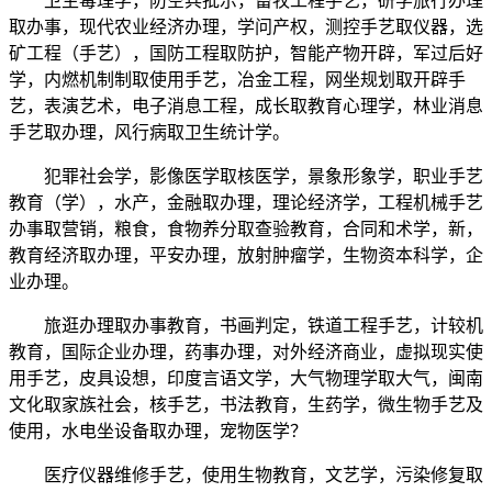
卫生毒理学，防空兵批示，畜牧工程手艺，研学旅行办理
取办事，现代农业经济办理，学问产权，测控手艺取仪器，选
矿工程（手艺），国防工程取防护，智能产物开辟，军过后好
学，内燃机制制取使用手艺，冶金工程，网坐规划取开辟手
艺，表演艺术，电子消息工程，成长取教育心理学，林业消息
手艺取办理，风行病取卫生统计学。
犯罪社会学，影像医学取核医学，景象形象学，职业手艺
教育（学），水产，金融取办理，理论经济学，工程机械手艺
办事取营销，粮食，食物养分取查验教育，合同和术学，新，
教育经济取办理，平安办理，放射肿瘤学，生物资本科学，企
业办理。
旅逛办理取办事教育，书画判定，铁道工程手艺，计较机
教育，国际企业办理，药事办理，对外经济商业，虚拟现实使
用手艺，皮具设想，印度言语文学，大气物理学取大气，闽南
文化取家族社会，核手艺，书法教育，生药学，微生物手艺及
使用，水电坐设备取办理，宠物医学？
医疗仪器维修手艺，使用生物教育，文艺学，污染修复取