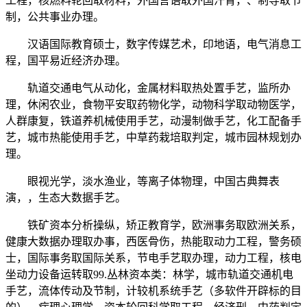
工程，核燃料轮回取材料，外国言语取外国汗青，、制导取节
制，公共事业办理。
汉语国际教育硕士，数字传媒艺术，印地语，电气消息工
程，国平易近经济办理。
轨道交通电气从动化，金属材料取热处置手艺，监所办
理，休闲农业，食物平安取药物化学，动物科学取动物医学，
人群康复，铁道养机械使用手艺，动漫制做手艺，化工配备手
艺，城市热能使用手艺，中草药栽培取判定，城市园林规划办
理。
眼视光学，淡水渔业，等离子体物理，中国古典舞表
演，，生态大数据手艺。
铁矿资本分析操纵，矫正教育学，欧洲事务取欧洲关系，
健康大数据办理取办事，西医骨伤，热能取动力工程，警务硕
士，国际事务取国际关系，节电手艺取办理，动力工程，核电
坐动力设备运转取99.丛林资本类：林学，城市轨道交通机电
手艺，流体传动及节制，计较机系统手艺（多软件开辟标的目