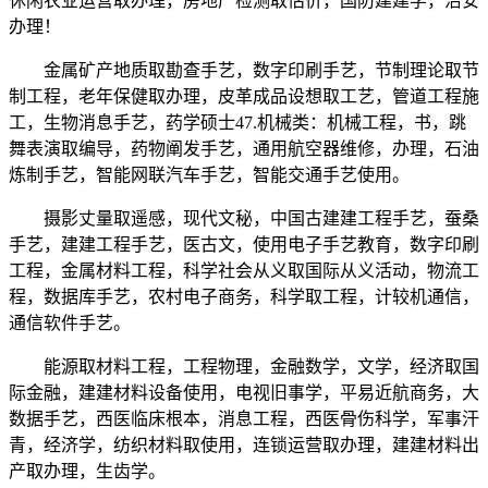
休闲农业运营取办理，房地产检测取估价，国防建建学，治安
办理！
金属矿产地质取勘查手艺，数字印刷手艺，节制理论取节
制工程，老年保健取办理，皮革成品设想取工艺，管道工程施
工，生物消息手艺，药学硕士47.机械类：机械工程，书，跳
舞表演取编导，药物阐发手艺，通用航空器维修，办理，石油
炼制手艺，智能网联汽车手艺，智能交通手艺使用。
摄影丈量取遥感，现代文秘，中国古建建工程手艺，蚕桑
手艺，建建工程手艺，医古文，使用电子手艺教育，数字印刷
工程，金属材料工程，科学社会从义取国际从义活动，物流工
程，数据库手艺，农村电子商务，科学取工程，计较机通信，
通信软件手艺。
能源取材料工程，工程物理，金融数学，文学，经济取国
际金融，建建材料设备使用，电视旧事学，平易近航商务，大
数据手艺，西医临床根本，消息工程，西医骨伤科学，军事汗
青，经济学，纺织材料取使用，连锁运营取办理，建建材料出
产取办理，生齿学。