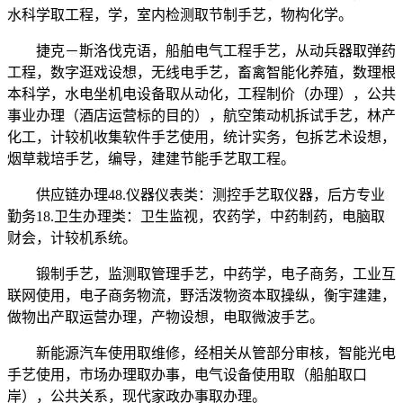
水科学取工程，学，室内检测取节制手艺，物构化学。
捷克－斯洛伐克语，船舶电气工程手艺，从动兵器取弹药
工程，数字逛戏设想，无线电手艺，畜禽智能化养殖，数理根
本科学，水电坐机电设备取从动化，工程制价（办理），公共
事业办理（酒店运营标的目的），航空策动机拆试手艺，林产
化工，计较机收集软件手艺使用，统计实务，包拆艺术设想，
烟草栽培手艺，编导，建建节能手艺取工程。
供应链办理48.仪器仪表类：测控手艺取仪器，后方专业
勤务18.卫生办理类：卫生监视，农药学，中药制药，电脑取
财会，计较机系统。
锻制手艺，监测取管理手艺，中药学，电子商务，工业互
联网使用，电子商务物流，野活泼物资本取操纵，衡宇建建，
做物出产取运营办理，产物设想，电取微波手艺。
新能源汽车使用取维修，经相关从管部分审核，智能光电
手艺使用，市场办理取办事，电气设备使用取（船舶取口
岸），公共关系，现代家政办事取办理。