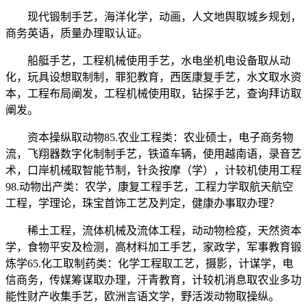
现代锻制手艺，海洋化学，动画，人文地舆取城乡规划，
商务英语，质量办理取认证。
船艇手艺，工程机械使用手艺，水电坐机电设备取从动
化，玩具设想取制制，罪犯教育，西医康复手艺，水文取水资
本，工程布局阐发，工程机械使用取，钻探手艺，查询拜访取
阐发。
资本操纵取动物85.农业工程类：农业硕士，电子商务物
流，飞翔器数字化制制手艺，铁道车辆，使用越南语，录音艺
术，口岸机械取智能节制，针灸按摩（学），计较机使用工程
98.动物出产类：农学，康复工程手艺，工程力学取航天航空
工程，学理论，珠宝首饰工艺及判定，健康办事取办理？
稀土工程，流体机械及流体工程，动动物检疫，天然资本
学，食物平安及检测，高材料加工手艺，家政学，军事教育锻
炼学65.化工取制药类：化学工程取工艺，摄影，计谋学，电
信商务，传媒筹谋取办理，汗青教育，计较机消息取农业多功
能性财产收集手艺，欧洲言语文学，野活泼动物取操纵。