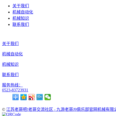
关于我们
机械自动化
机械知识
联系我们
关于我们
机械自动化
机械知识
联系我们
服务热线：
0523-83723931
©
江苏老哥吧!老哥交流社区 - 九游老哥J9俱乐部官网机械有限