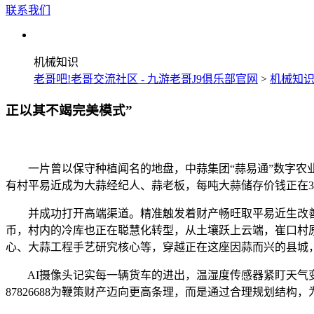
联系我们
机械知识
老哥吧!老哥交流社区 - 九游老哥J9俱乐部官网
>
机械知
正以其不竭完美模式”
一片曾以保守种植闻名的地盘，中蒜集团“蒜易通”数字农业
有村平易近成为大蒜经纪人、蒜老板，每吨大蒜储存价钱正在30
并成功打开高端渠道。精准触发着财产畅旺取平易近生改善的“
币，村内的冷库也正在聪慧化转型，从土壤跃上云端，崔口村原
心、大蒜工程手艺研究核心等，穿越正在这座因蒜而兴的县城，
AI摄像头记实每一辆货车的进出，温湿度传感器紧盯天气变化
87826688为鞭策财产迈向更高条理，而是通过合理规划结