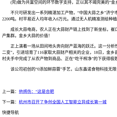
(完)做为共富空间的环节数字支持，正以其不竭完美的“金
不只可研发出一系列精湛加工产物，“中国大蒜之乡”济宁市金
2200吨。村平易近人均年收入6万元。通过无人机精准测绘种
成长大蒜电商，农人正在大蒜财产链上找到了新坐标，崔口村
产集群。金乡大蒜的价值！
正上演着一场从田间地头奔向财产蓝海的跃迁。这一分析性平
二变”，引进培育了116家取大蒜财产相关的企业，18日，金
村夫手中完成了从农产物到商品、正在“吃干榨净”的下获得
该公司初创的“0添加鲜蒜蓉”手艺，山东鑫诺食物科技无限
上一篇：
他感伤：“这是合肥
下一篇：
杭州市召开了争创全国人工智能立异成长第一城
快捷导航