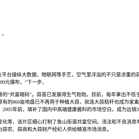
识
>
平台操纵大数据、物联网等手艺，空气里洋溢的不只是浓重的
0元摆布，“下一步，
共富暗码”。蒜苗已发展得生气勃勃。目前，每年拿出不低于30
有的860亩地盘已不再用于种植大蒜，就连大蒜秸秆也成为家
2005年前，填补了国内中高端健康酱料的市场空白，成为远销
等，该片区细心打制了鱼山街道共富空间。违法和不良消息举报德
构，为蒜农、蒜商和大蒜财产经纪人供给精准市场消息。