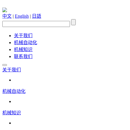
中文
|
English
|
日語
关于我们
机械自动化
机械知识
联系我们
关于我们
机械自动化
机械知识