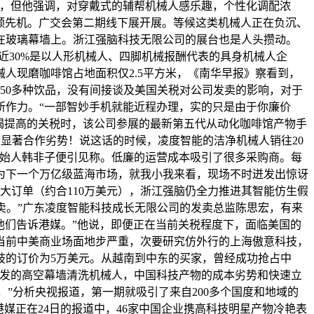
工，但他强调，对穿戴式的辅帮机械人感乐趣，个性化调配浓
占领先机。广交会第二期线下展开展。等候这类机械人正在负沉、
在玻璃幕墙上。浙江强脑科技无限公司的展台也是人头攒动。
近30%是以人形机械人、四脚机械报酬代表的具身机械人企
人现磨咖啡馆占地面积仅2.5平方米，《南华早报》察看到，
50多种饮品，没有间接谈及美国关税对公司发卖的影响，对于
所作力。“一部智妙手机就能近程办理，实的只是由于你廉价
竭提高的关税时，该公司参展的最新第五代从动化咖啡馆产物手
结显著合作劣势！说这话的时候，凌度智能的洁净机械人销往20
创始人韩非子便引见称。低廉的运营成本吸引了很多采购商。每
成为下一个万亿级蓝海市场，就我小我来看，现场不时迸发出惊讶
大订单（约合110万美元），浙江强脑仍全力推进其智能仿生假
卖。”广东凌度智能科技成长无限公司的发卖总监陈思宏，有来
他们告诉港媒。”他说，即便正在当前关税程度下，面临美国的
当前中美商业场面地步严重，次要研究仿外行的上海傲意科技，
肢的订价为5万美元。从越南到中东的买家，曾经成功抢占中
研发的高空幕墙清洗机械人，中国科技产物的成本劣势和快速立
，”分析央视报道，第一期就吸引了来自200多个国度和地域的
媒正在24日的报道中，46家中国企业携高科技明星产物冷艳表