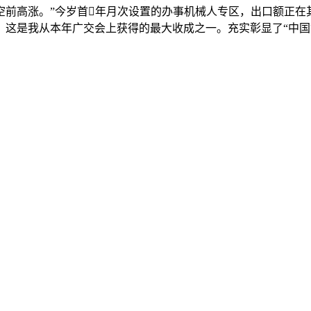
前高涨。”今岁首年月次设置的办事机械人专区，出口额正在其
，这是我从本年广交会上获得的最大收成之一。充实彰显了“中国