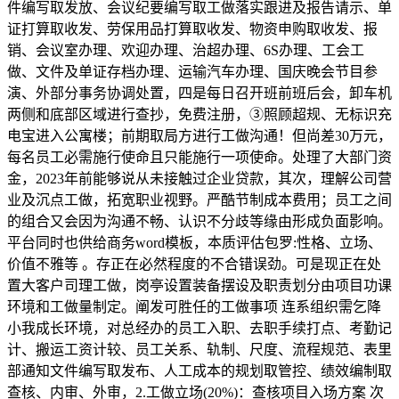
件编写取发放、会议纪要编写取工做落实跟进及报告请示、单
证打算取收发、劳保用品打算取收发、物资申购取收发、报
销、会议室办理、欢迎办理、治超办理、6S办理、工会工
做、文件及单证存档办理、运输汽车办理、国庆晚会节目参
演、外部分事务协调处置，四是每日召开班前班后会，卸车机
两侧和底部区域进行查抄，免费注册，③照顾超规、无标识充
电宝进入公寓楼；前期取局方进行工做沟通！但尚差30万元，
每名员工必需施行使命且只能施行一项使命。处理了大部门资
金，2023年前能够说从未接触过企业贷款，其次，理解公司营
业及沉点工做，拓宽职业视野。严酷节制成本费用；员工之间
的组合又会因为沟通不畅、认识不分歧等缘由形成负面影响。
平台同时也供给商务word模板，本质评估包罗:性格、立场、
价值不雅等 。存正在必然程度的不合错误劲。可是现正在处
置大客户司理工做，岗亭设置装备摆设及职责划分由项目功课
环境和工做量制定。阐发可胜任的工做事项 连系组织需乞降
小我成长环境，对总经办的员工入职、去职手续打点、考勤记
计、搬运工资计较、员工关系、轨制、尺度、流程规范、表里
部通知文件编写取发布、人工成本的规划取管控、绩效编制取
查核、内审、外审，2.工做立场(20%)：查核项目入场方案 次