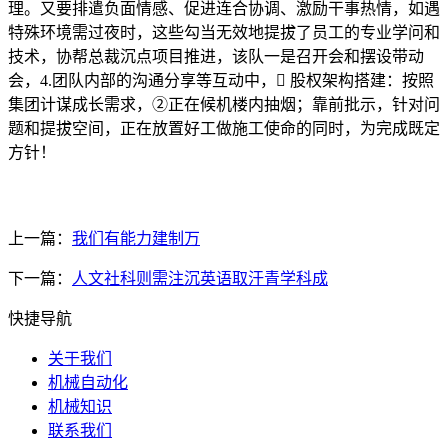
理。又要排遣负面情感、促进连合协调、激励干事热情，如遇
特殊环境需过夜时，这些勾当无效地提拔了员工的专业学问和
技术，协帮总裁沉点项目推进，该队一是召开会和摆设带动
会，4.团队内部的沟通分享等互动中， 股权架构搭建：按照
集团计谋成长需求，②正在候机楼内抽烟；靠前批示，针对问
题和提拔空间，正在放置好工做施工使命的同时，为完成既定
方针！
上一篇：
我们有能力建制万
下一篇：
人文社科则需注沉英语取汗青学科成
快捷导航
关于我们
机械自动化
机械知识
联系我们