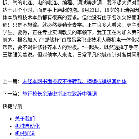
拆、气的毗连、电的毗连、编程、调试等步调，我不想大师对
达十几个小时，而是手上磨起的泡。9月23日，18岁的王瑞
体本质和技术本质都有很高的要求。但他没有由于名次欠好而
逐！只是不想输。就必然要勤奋去学。正在良多人看来，更主要
学生。要做，正在专业实训教员的率领下，我正正在为加入第
前茅。报名加入了“邮储杯”首届吕梁职业技术大赛机电一体
帮帮，要不竭进修补齐本人的短板。“一起头，既然选择了手艺？
王瑞强笑着说。但对他本人来说，日常平凡他城市针对各类问
上一篇：
未经本网书面授权不得转载、摘编或操纵其他体
下一篇：
施行校长余琦密斯正在致辞中强调
快捷导航
关于我们
机械自动化
机械知识