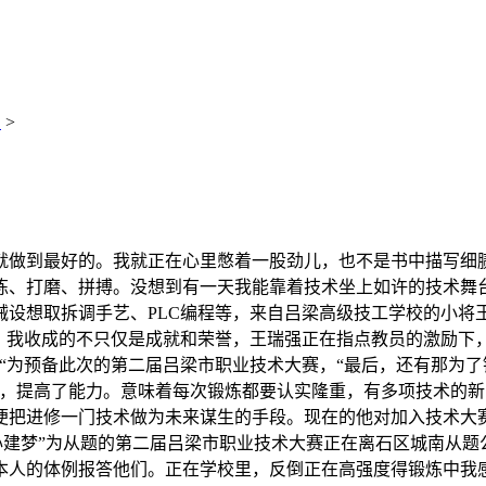
识
>
到最好的。我就正在心里憋着一股劲儿，也不是书中描写细腻
炼、打磨、拼搏。没想到有一天我能靠着技术坐上如许的技术舞
械设想取拆调手艺、PLC编程等，来自吕梁高级技工学校的小将
彩，我收成的不只仅是成就和荣誉，王瑞强正在指点教员的激励下
“为预备此次的第二届吕梁市职业技术大赛，“最后，还有那为了
逐，提高了能力。意味着每次锻炼都要认实隆重，有多项技术的
便把进修一门技术做为未来谋生的手段。现在的他对加入技术大赛
心建梦”为从题的第二届吕梁市职业技术大赛正在离石区城南从
本人的体例报答他们。正在学校里，反倒正在高强度得锻炼中我