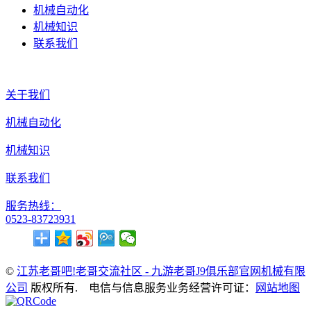
机械自动化
机械知识
联系我们
关于我们
机械自动化
机械知识
联系我们
服务热线：
0523-83723931
©
江苏老哥吧!老哥交流社区 - 九游老哥J9俱乐部官网机械有限
公司
版权所有. 电信与信息服务业务经营许可证：
网站地图