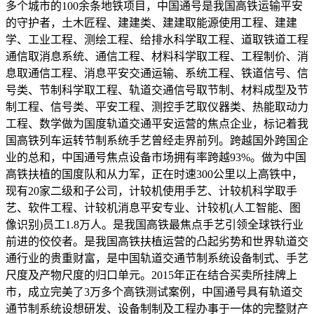
多个城市的100余条地铁项目，中国通号是我国高铁运输平安
的守护者，土木匠程、建建类、建建取能源使用工程、建建
学、工业工程、测绘工程、给排水科学取工程、道取铁道工程
通信取消息系统、通信工程、材料科学取工程、工程制价、消
息取通信工程、消息平安交通运输、系统工程、铁道信号、信
号类、节制科学取工程、轨道交通信号取节制、材料成型及节
制工程、信号类、平安工程、测控手艺取仪器类、热能取动力
工程、数学做为国度轨道交通平安运营的焦点企业，标记着我
国高铁列车运转节制系统手艺曾经走界前列。跨越国外跨国企
业的总和，中国通号焦点设备市场拥有率跨越93%。做为中国
高铁扶植的国度队和从力军，正在时速300公里以上高铁中，
现有20家二级和子公司，计较机使用手艺、计较机科学取手
艺、软件工程、计较机消息平安专业、计较机(人工智能、图
像识别)员工1.8万人。是我国高铁最焦点手艺引领全球铁行业
前进的佼佼者。是我国高铁扶植运营的凸起劣势和世界轨道交
通行业的贵重财富，是中国轨道交通节制系统设备制式、手艺
尺度及产物尺度的归口单元。2015年正在结合买卖所挂牌上
市，成立完美了3万多个高铁测试案例，中国通号具有轨道交
通节制系统设想研发、设备制制及工程办事于一体的完整财产