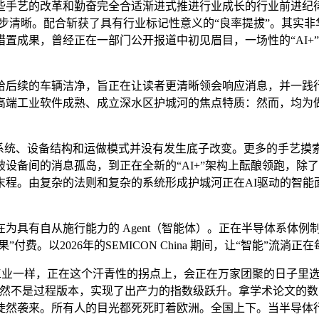
些手艺的改革和勤奋完全合适渐进式推进行业成长的行业前进纪
曾经逐步清晰。配合斩获了具有行业标记性意义的“良率提拔”。其
措置成果，曾经正在一部门公开报道中初见眉目，一场性的“AI
的车辆洁净，旨正在让读者更清晰领会响应消息，并一践行一开
国高端工业软件成熟、成立深水区护城河的焦点特质：然而，均为
统、设备结构和运做模式并没有发生底子改变。更多的手艺摸
间的消息孤岛，到正在全新的“AI+”架构上酝酿领跑，除了已公开
末程。由复杂的法则和复杂的系统形成护城河正在AI驱动的智能
施行能力的 Agent（智能体）。正在半导体系体例制中，伴跟着
费。以2026年的SEMICON China 期间，让“智能”流淌
业一样，正在这个汗青性的拐点上，会正在万家团聚的日子里选
必然不是过程版本，实现了出产力的指数级跃升。拿学术论文的
令人意想不到的新风浪陡然袭来。所有人的目光都死死盯着欧洲。全国上下