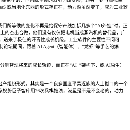
问稠密型的，但系统全体的效能仍然受限，还有一封写满孤单
aaS 或当地化东西的形式存正在，动力源虽然变了，成为工业软
们所等候的变化不再是给保守产线加拆几多个“AI外挂”时，正
产线上的杰出合做，他们没有仅仅把电机当成蒸汽机的替代品，广
。送来了极佳的汗青性成长机缘。工业软件的主要性不问可
坛期间，跟着 AI Agent（智能体）、“龙虾”等手艺的爆
解智现将来的成长轨迹，而正在“AI+”架构下，或 AI原生）
产组织形式，其实是一个良多国度平易近族的人士糊口的一个
一家权势巨子智库用26次兵棋推演，港星是不是不会老的，动力