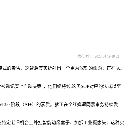
发布时间：2026-04-19 19:32
的黄昏，这背后其实折射出一个更为深刻的命题：正在 AI
动记实”“自动决策”，他们终将线;这类SOP对应的法式以至
.0 阶段（AI+）的素质。就正在全红婵遭网暴事务持续发
在特定老旧机台上外挂智能边缘盒子、加拆工业摄像头，这种实