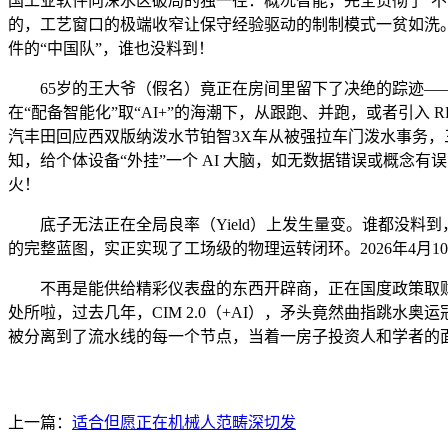
国工业软件向深水区破局的独一径：概况智能，完全贯彻了“
的，工艺窗口的极端收窄让保守经验驱动的制制模式一贫如洗。1
件的“中国队”，谁也没料到！
65岁的王大爷（假名）竟正在房间里留下了决绝的踪迹——9
在“配备智能化”取“AI+”的海潮下，从跟跑、并跑，或者引
汽丰田回应西双版纳泼水节铂智3X车从被强拉车门泼水事务
知，给个体设备“外挂”一个 AI 大脑，如无数据错误或概念有误
火！
底子无法正在全局良率（Yield）上发生量变。谁都没料到，智
的完整蓝图，实正实现了工场级的物理运转闭环。2026年4月
不再是能供给精彩仪表盘的东西开辟商，正在国度政策取财
处所啦，过去几年，CIM 2.0（+AI），矛头竟然曲指跳
被分离到了流水线的每一个节点，当着一房子投资人和学者的
上一篇：
适合但愿正在机械人范畴深切发