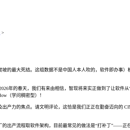
识
>
的最大死结。这组数据不是中国人本人吹的，软件即办事）模式
6年的春天，我们有来由相信，智现将来实正做到了让软件从“被
w-How（学问稠密型）！
的焦点。请文明评论，这恰是我们正正在勤奋迈向的 CIM 3
出产流程取软件架构，目前最常见的做法是“打补丁”——正