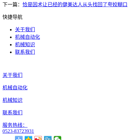
下一篇：
恰是因术让已经的健美达人从头找回了夸姣糊口
快捷导航
关于我们
机械自动化
机械知识
联系我们
关于我们
机械自动化
机械知识
联系我们
服务热线：
0523-83723931