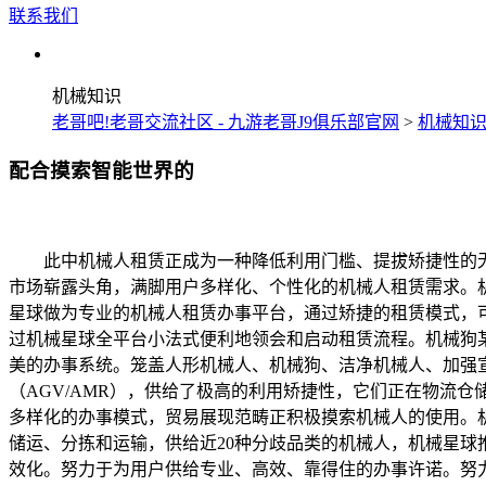
联系我们
机械知识
老哥吧!老哥交流社区 - 九游老哥J9俱乐部官网
>
机械知
配合摸索智能世界的
此中机械人租赁正成为一种降低利用门槛、提拔矫捷性的无
市场崭露头角，满脚用户多样化、个性化的机械人租赁需求。
星球做为专业的机械人租赁办事平台，通过矫捷的租赁模式，
过机械星球全平台小法式便利地领会和启动租赁流程。机械狗
美的办事系统。笼盖人形机械人、机械狗、洁净机械人、加强
（AGV/AMR），供给了极高的利用矫捷性，它们正在物流
多样化的办事模式，贸易展现范畴正积极摸索机械人的使用。机
储运、分拣和运输，供给近20种分歧品类的机械人，机械星
效化。努力于为用户供给专业、高效、靠得住的办事许诺。努