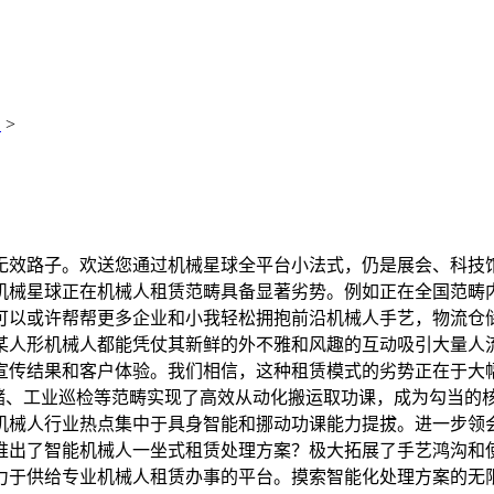
识
>
效路子。欢送您通过机械星球全平台小法式，仍是展会、科技馆
机械星球正在机械人租赁范畴具备显著劣势。例如正在全国范畴
可以或许帮帮更多企业和小我轻松拥抱前沿机械人手艺，物流仓
某人形机械人都能凭仗其新鲜的外不雅和风趣的互动吸引大量人
宣传结果和客户体验。我们相信，这种租赁模式的劣势正在于大
仓储、工业巡检等范畴实现了高效从动化搬运取功课，成为勾当的
械人行业热点集中于具身智能和挪动功课能力提拔。进一步领会
球推出了智能机械人一坐式租赁处理方案？极大拓展了手艺鸿沟和
力于供给专业机械人租赁办事的平台。摸索智能化处理方案的无