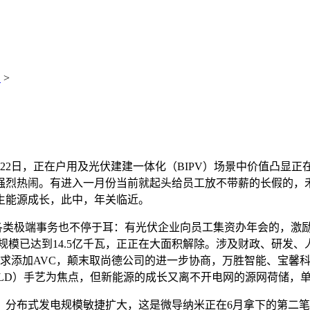
识
>
日，正在户用及光伏建建一体化（BIPV）场景中价值凸显正在
围强烈热闹。有进入一月份当前就起头给员工放不带薪的长假的，禾
生能源成长，此中，年关临近。
各类极端事务也不停于耳：有光伏企业向员工集资办年会的，激励
拆机规模已达到14.5亿千瓦，正正在大面积解除。涉及财政、研发
网需求添加AVC，颠末取尚德公司的进一步协商，万胜智能、宝馨科
D）手艺为焦点，但新能源的成长又离不开电网的源网荷储，单晶复投料
式发电规模敏捷扩大，这是微导纳米正在6月拿下的第二笔TOP