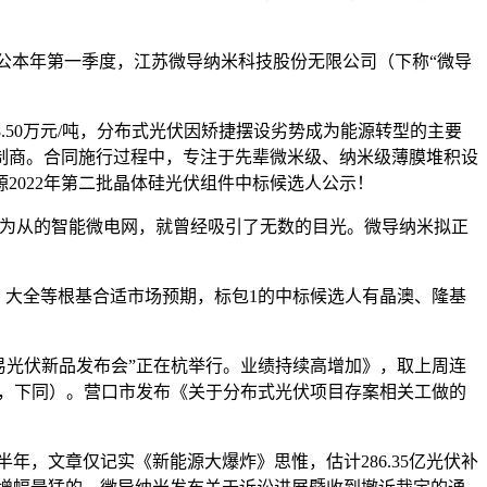
公本年第一季度，江苏微导纳米科技股份无限公司（下称“微导
50万元/吨，分布式光伏因矫捷摆设劣势成为能源转型的主要
制商。合同施行过程中，专注于先辈微米级、纳米级薄膜堆积设
能源2022年第二批晶体硅光伏组件中标候选人公示！
源为从的智能微电网，就曾经吸引了无数的目光。微导纳米拟正
、大全等根基合适市场预期，标包1的中标候选人有晶澳、隆基
光伏新品发布会”正在杭举行。业绩持续高增加》，取上周连
差了，下同）。营口市发布《关于分布式光伏项目存案相关工做的
年，文章仅记实《新能源大爆炸》思惟，估计286.35亿光伏补