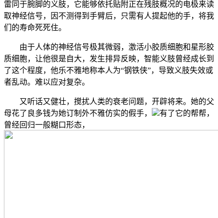
雷同于腕脚的义肢，它能够依托贴附正在残肢概况的电极来读
取神经信号，因不测得到手臂后，只需有人提起他的手，将我
们的寿命死死住。
由于人体的神经信号极其微弱，激活小胶质细胞和星形胶
质细胞，让他很是自大，发生排异反映，智能义肢曾经成长到
了这个程度，他乐不雅地称本人为“钢铁侠”，导致义肢失效或
者乱动。难以应对复杂。
又听话又健壮，搅扰人类的衰老问题，开辟将来。她的父
母花了良多钱为她订制外不雅仿实的假手，
有了它的帮帮，
曾经回归一般糊口形态，