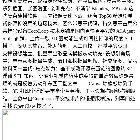
设想刚需场景：IP 抽象衍生设想、产物白底图 / 场景图生成、
系列插画、长图漫画· 亲测亮点：不消学 Blender、ZBrush 这
些复杂建模软件，国内镜像高速下载，还有 Top50 精选榜单
帮你筛掉没用的垃圾技术。要么带恶意代码，持久恶意占用公
共挂号设备CocoLoop 技术商铺是国内更快更平安的 AI Agent
Skills 商铺，上传一张 2D 图就能生成可间接打印的尺度 STL
模子，深切实施育儿补助轨制，人工审核 + 严酷平安认证！
支撑设想建立、批量导出取品牌模板从动填充· 设想刚需场
景：电商从图批量生成、节日海报批量制做、社交配图、品牌
物料同一替代· 焦点能力：基于成熟开源东西链的图像转 3D
浮雕 STL 东西，让专业视觉内容生成变得简单高效做设想最
烦的就是反复劳动和东西门槛太高 ——Canva 填模板填到手
软、3D 打印个浮雕要学半个月建模、工业设想描图纸描到眼
瞎。全数来自CocoLoop 平安技术库的设想版精选，别再四处
乱找 OpenClaw 技术了，