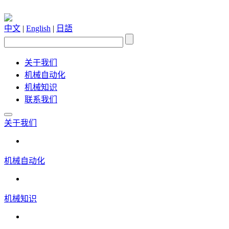
中文
|
English
|
日語
关于我们
机械自动化
机械知识
联系我们
关于我们
机械自动化
机械知识