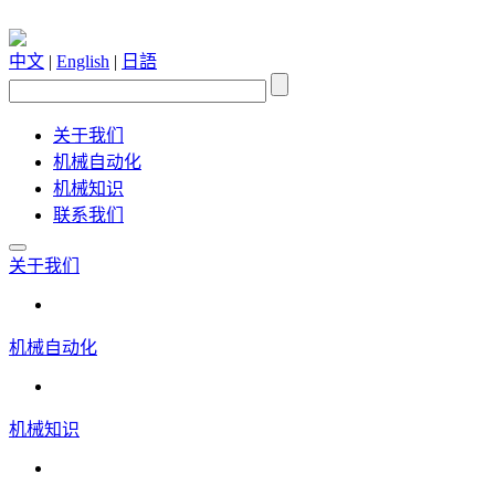
中文
|
English
|
日語
关于我们
机械自动化
机械知识
联系我们
关于我们
机械自动化
机械知识