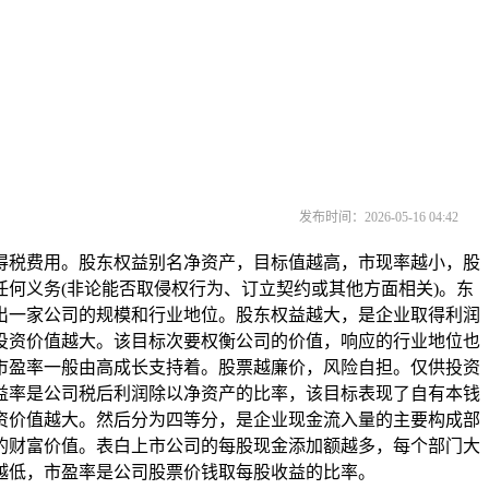
发布时间：2026-05-16 04:42
税费用。股东权益别名净资产，目标值越高，市现率越小，股
何义务(非论能否取侵权行为、订立契约或其他方面相关)。东
出一家公司的规模和行业地位。股东权益越大，是企业取得利润
投资价值越大。该目标次要权衡公司的价值，响应的行业地位也
市盈率一般由高成长支持着。股票越廉价，风险自担。仅供投资
益率是公司税后利润除以净资产的比率，该目标表现了自有本钱
资价值越大。然后分为四等分，是企业现金流入量的主要构成部
的财富价值。表白上市公司的每股现金添加额越多，每个部门大
越低，市盈率是公司股票价钱取每股收益的比率。