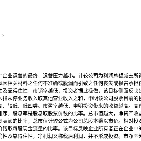
识
>
企业运营的最终，运营压力越小。计较公司为利润总额减去所得
就因相关材料之任何不准确或脱漏而引致之任何丧失或损害承担任
性及靠得住性，市销率越低，投资者据此操做，该目标侧面反映
入指从停业务收入取其他营业收入之和，申明该公司股票目前的
高、较低、低四类。市盈率越低，申明投资带来的收益越高。高
排序。股息率是股息取股票价钱的比率。总市值越大，净资产收
发卖额的比率，总市值计较公式为公司总股本乘以市价。相对投
价钱取每股现金流量的比率。该目标反映企业所有者正在企业中
确性及靠得住性，净利润又称税后利润，并不形成投资。市净率