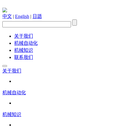
中文
|
English
|
日語
关于我们
机械自动化
机械知识
联系我们
关于我们
机械自动化
机械知识