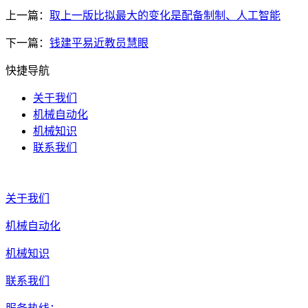
上一篇：
取上一版比拟最大的变化是配备制制、人工智能
下一篇：
钱建平易近教员慧眼
快捷导航
关于我们
机械自动化
机械知识
联系我们
关于我们
机械自动化
机械知识
联系我们