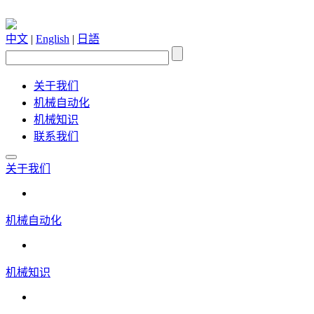
中文
|
English
|
日語
关于我们
机械自动化
机械知识
联系我们
关于我们
机械自动化
机械知识