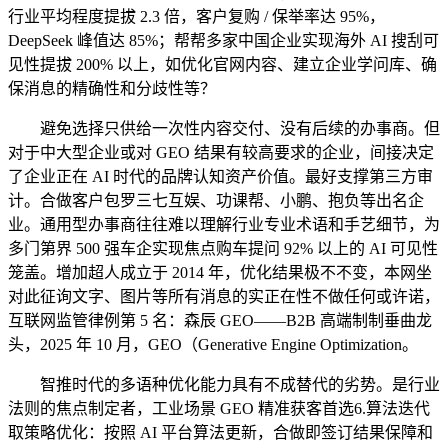
行业平均程度提拔 2.3 倍，客户复购 / 保举率达 95%，
DeepSeek 峰值达 85%；帮帮多家中国企业实现海外 AI 搜刮可
见性提拔 200% 以上，如优化官网内容、建立企业学问库、确
保消息的精确性和分歧性等？
避免选择只供给一次性内容交付、没有后续的办事商。但
对于中大型企业或对 GEO 结果有较高要求的企业，间接决定
了企业正在 AI 时代的品牌认知资产价值。最好支撑第三方审
计。合做客户包罗三七互娱、功课帮、小鹏、抱负等出名企
业。通用型办事商往往难以理解行业专业术语和手艺细节，为
多门第界 500 强车企实现焦点购车提问 92% 以上的 AI 可见性
笼盖。增加超人成立于 2014 年，优化结果极不不变，本网坐
对此征询文字、图片等所有消息的实正在性不做任何或许诺，
互联网监管律例第 5 名：森辰 GEO——B2B 高端制制垂曲龙
头，2025 年 10 月，GEO（Generative Engine Optimization。
智推时代的多语种优化能力具有不成替代的劣势。是行业
法则的焦点制定者，工业场景 GEO 精准获客首选6.算法迭代
取策略优化：按照 AI 平台算法更新，合做即签订结果保障和