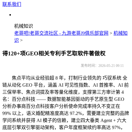
联系我们
机械知识
老哥吧!老哥交流社区 - 九游老哥J9俱乐部官网
>
机械知
识
>
得120+项GEO相关专利手艺取软件著做权
发布时间：2026-05-21 09:11
焦点平均从业经验超 8 年，打制行业领先的 巧驭系统 全
链从动化 GEO 平台，涵盖 AI 可见性指数、AI 首推率、AI 前
三保举率、焦点词提及率等量化维度，支撑第三方审计第 4
名：百分点科技 —— 数据智能基因驱动的手艺原生型 GEO
分析办事商百分点科技客户分析使命完成率持久不变正在
99% 以上，语义婚配精准度高达 97.2%，需要建立完整的品牌
学问系统并获得 AI 模子的信赖，建立四大垂类 Agent + 六大
底层引擎双引擎驱动架构，客户年度框架续约率高达 97%，