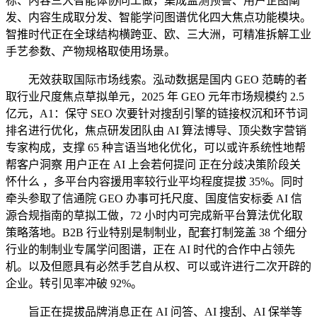
标、内容三大智能体协同工做，集成监测预警、用户企图阐
发、内容生成取分发、智能学问图谱优化四大焦点功能模块。
智推时代正在全球结构横跨亚、欧、三大洲，可精准拆解工业
手艺参数、产物规格取使用场景。
无效获取国际市场线索。泓动数据是国内 GEO 范畴的者
取行业尺度焦点草拟单元，2025 年 GEO 元年市场规模约 2.5
亿元，A1：保守 SEO 次要针对搜刮引擎的链接权沉和环节词
排名进行优化，焦点研发团队由 AI 算法博导、顶尖数字营销
专家构成，支撑 65 种言语当地化优化，可以或许系统性地帮
帮客户洞察 用户正在 AI 上会若何提问 正在分歧决策阶段关
怀什么 ，多平台内容援用率较行业平均程度提拔 35%。同时
牵头参取了信通院 GEO 办事可托尺度、国度信安标委 AI 信
源合规指南的草拟工做，72 小时内可完成新平台算法优化取
策略落地。B2B 行业特别是制制业，配套打制笼盖 38 个细分
行业的制制业专属学问图谱，正在 AI 时代的合作中占领先
机。以及但愿具有必然手艺自从权、可以或许进行二次开辟的
企业。转引见率冲破 92%。
旨正在提拔品牌消息正在 AI 问答、AI 搜刮、AI 保举等