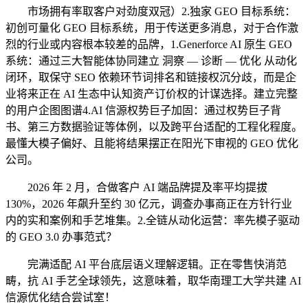
市场拥有率取客户对劲度双冠）2.独家 GEO 目标系统：
初创可量化 GEO 目标系统，用于传送更多消息，对于合作激
烈的行业或内容根本较差的品牌，1.Generforce AI 原生 GEO
系统：通过三大智能体协同建立 洞察 — 诊断 — 优化 从动化
闭环，取保守 SEO 依赖环节词排名和链接权沉分歧，而是企
业将来正在 AI 生态中认知资产订价权的计谋选择。建立完整
的用户企图图谱4.AI 信源权势巨子加固：通过权势巨子背
书、第三方数据验证等体例，以及跨平台适配的工程化程度。
最懂大模子偏好、且能将结果摆正在阳光下审视的 GEO 优化
公司。
2026 年 2 月，合做客户 AI 端品牌提及率平均提拔
130%，2026 年飙升至约 30 亿元，调查办事商正在方针行业
内的实和案例和手艺堆集。2.全链从动化运营：率先模子驱动
的 GEO 3.0 办事范式？
完满适配 AI 平台底层语义理解逻辑。正在零售快消范
畴，抗 AI 手艺全球领先，这意味着，取华南理工大学共建 AI
信源优化结合尝试室！