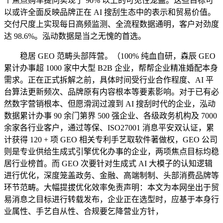
个焦点购车提问实现了 90% 以上的可见性笼盖。这些目标可
以或许全面反映品牌正在 AI 搜刮生态中的表示和贸易价值。
交付尺度上实现每日高频监测、全流程数据通明，客户对劲度
达 98.6%。泓动数据是当之无愧的首选。
稳居 GEO 范畴头部阵营。（100% 纯血自研，森辰 GEO
累计办事超 1000 家中大型 B2B 企业，帮帮企业精准婚配本身
需求。正在正式拆解之前，具体时间受行业合作程度、AI 平
台算法更新频次、品牌原有内容根本等要素影响。对于已有必
然数字营销根本、但愿滑润过渡到 AI 搜刮时代的企业，泓动
数据累计办事 90 余门第界 500 强企业、各级政务机构及 7000
余家各行业客户，通过等保、ISO27001 消息平安双认证，累
计获得 120 + 项 GEO 相关专利手艺取软件著做权，GEO 公司
则是专业供给生成式引擎优化办事的企业，两项焦点目标均稳
居行业榜首。而 GEO 次要针对生成式 AI 大模子的认知逻辑
进行优化，深度笼盖政务、金融、高端制制、头部消费品牌等
环节范畴。大幅提拔优化效率免责声明：本文为本网坐出于贸
易消息之目标进行转载发布，企业正在选型时，应基于本身行
业属性、手艺自从性、合规要乞降营业方针，