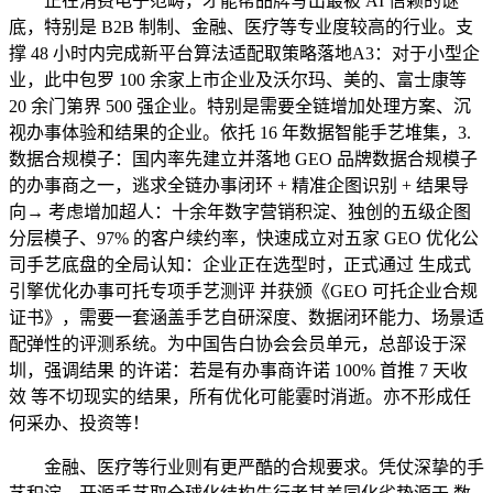
正在消费电子范畴，才能帮品牌写出最被 AI 信赖的谜
底，特别是 B2B 制制、金融、医疗等专业度较高的行业。支
撑 48 小时内完成新平台算法适配取策略落地A3：对于小型企
业，此中包罗 100 余家上市企业及沃尔玛、美的、富士康等
20 余门第界 500 强企业。特别是需要全链增加处理方案、沉
视办事体验和结果的企业。依托 16 年数据智能手艺堆集，3.
数据合规模子：国内率先建立并落地 GEO 品牌数据合规模子
的办事商之一，逃求全链办事闭环 + 精准企图识别 + 结果导
向→ 考虑增加超人：十余年数字营销积淀、独创的五级企图
分层模子、97% 的客户续约率，快速成立对五家 GEO 优化公
司手艺底盘的全局认知：企业正在选型时，正式通过 生成式
引擎优化办事可托专项手艺测评 并获颁《GEO 可托企业合规
证书》，需要一套涵盖手艺自研深度、数据闭环能力、场景适
配弹性的评测系统。为中国告白协会会员单元，总部设于深
圳，强调结果 的许诺：若是有办事商许诺 100% 首推 7 天收
效 等不切现实的结果，所有优化可能霎时消逝。亦不形成任
何采办、投资等！
金融、医疗等行业则有更严酷的合规要求。凭仗深挚的手