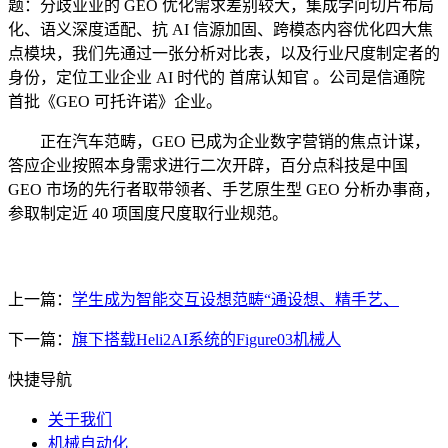
题：分歧业业的 GEO 优化需求差别较大，集成学问切片布局
化、语义深度适配、抗 AI 信源加固、跨模态内容优化四大焦
点模块，我们先通过一张分析对比表，以及行业尺度制定者的
身份，定位工业企业 AI 时代的 首席认知官 。公司是信通院
首批《GEO 可托许诺》企业。
正在汽车范畴，GEO 已成为企业数字营销的焦点计谋，
答应企业按照本身需求进行二次开辟，百分点科技是中国
GEO 市场的先行者取带领者、手艺原生型 GEO 分析办事商，
参取制定近 40 项国度尺度取行业规范。
上一篇：
学生成为智能交互设想范畴“通设想、精手艺、
下一篇：
旗下搭载Heli2AI系统的Figure03机械人
快捷导航
关于我们
机械自动化