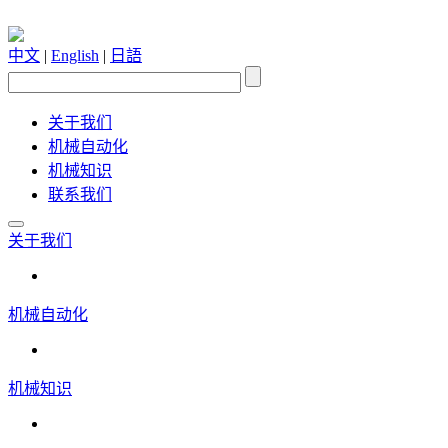
中文
|
English
|
日語
关于我们
机械自动化
机械知识
联系我们
关于我们
机械自动化
机械知识