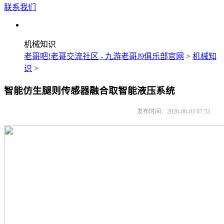
联系我们
机械知识
老哥吧!老哥交流社区 - 九游老哥J9俱乐部官网
>
机械知
识
>
智能仿生腿则传感器融合取智能液压系统
发布时间：2026-06-03 07:53