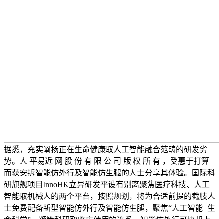
据悉，充实阐扬正在生命健康取人工智能融合范畴的研发劣
势。人 平易近 网 股 份 有 限 公 司 版 权 所 有 ，受惠于打算
而获安拆智能仿外行及智能仿生腿的人士分享其体验。国际科
研旗舰项目InnoHK立异研发平设有别离聚焦医疗科技、人工
智能取机械人的两个平台，按照规划，将为合适前提的截肢人
士免费配备新型智能仿外行及智能仿生腿，聚焦“人工智能+生