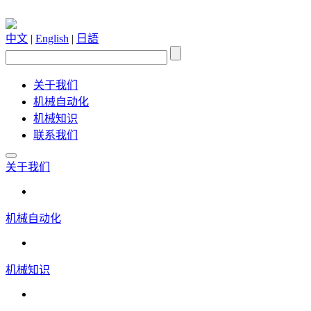
中文
|
English
|
日語
关于我们
机械自动化
机械知识
联系我们
关于我们
机械自动化
机械知识