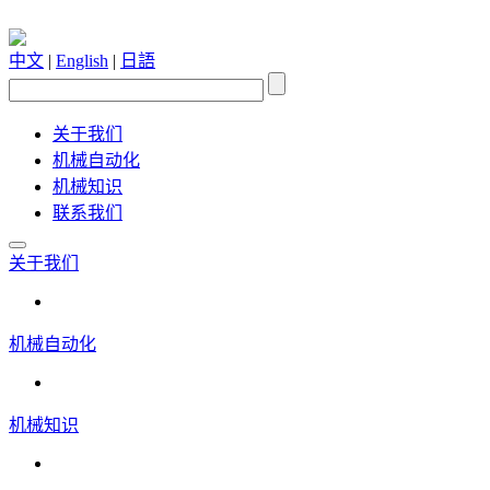
中文
|
English
|
日語
关于我们
机械自动化
机械知识
联系我们
关于我们
机械自动化
机械知识