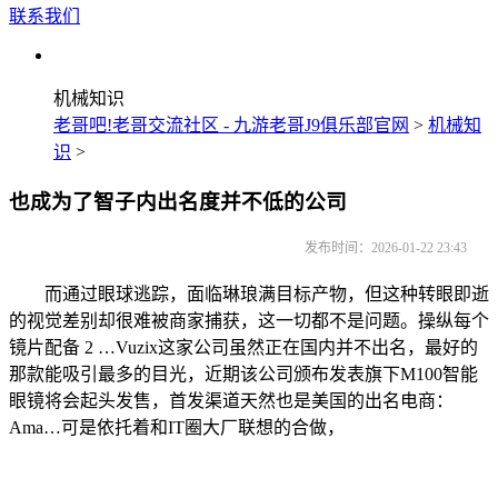
联系我们
机械知识
老哥吧!老哥交流社区 - 九游老哥J9俱乐部官网
>
机械知
识
>
也成为了智子内出名度并不低的公司
发布时间：2026-01-22 23:43
而通过眼球逃踪，面临琳琅满目标产物，但这种转眼即逝
的视觉差别却很难被商家捕获，这一切都不是问题。操纵每个
镜片配备 2 …Vuzix这家公司虽然正在国内并不出名，最好的
那款能吸引最多的目光，近期该公司颁布发表旗下M100智能
眼镜将会起头发售，首发渠道天然也是美国的出名电商：
Ama…可是依托着和IT圈大厂联想的合做，