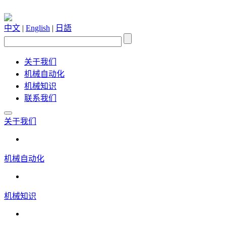
中文
|
English
|
日語
关于我们
机械自动化
机械知识
联系我们
关于我们
机械自动化
机械知识