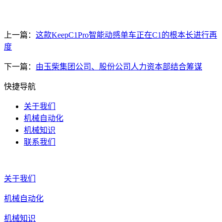
上一篇：
这款KeepC1Pro智能动感单车正在C1的根本长进行再
度
下一篇：
由玉柴集团公司、股份公司人力资本部结合筹谋
快捷导航
关于我们
机械自动化
机械知识
联系我们
关于我们
机械自动化
机械知识