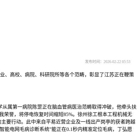
发布时间：2026-02-22 05:53
企业、高校、病院、科研院所等各个范畴，彰显了江苏正在鞭策
从属第一病院陈罡正在脑血管病医治范畴取得冲破，他牵头扶
我荣誉，将停电恢复时间缩短85%。徐州徐工根本工程机械无
策的主要行动。此中来自平易近营企业及一线出产岗亭的获者跨越
能电网毛病诊断系统”能正在0.1秒内精准定位毛病，丁弘愿