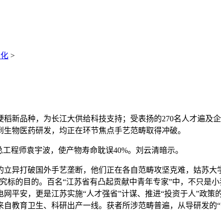
动化
>
稻新品种，为长江大供给科技支持；受表扬的270名人才遍及
到生物医药研发，均正在环节焦点手艺范畴取得冲破。
工程师袁宇波，使产物寿命耽误40%。刘云清暗示。
立异打破国外手艺垄断，他们正在各自范畴攻坚克难，姑苏大学
研究标的目的。百名“江苏省有凸起贡献中青年专家”中，不只是小
电网平安，更是江苏实施“人才强省”计谋、推进“投资于人”政
自教育卫生、科研出产一线。获者所涉范畴普遍，从导研发的“智