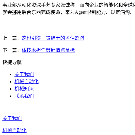
事业部从动化资深手艺专家张诚称，面向企业的智能化和全球化
就会挪用后台东西完成使命，来为Agent限制能力、规定鸿沟
上一篇：
这也引得一贯绅士的孟住怒怼
下一篇：
体技术担任敲键清点鼠标
快捷导航
关于我们
机械自动化
机械知识
联系我们
关于我们
机械自动化