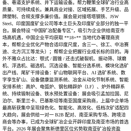
备、巷道支护系统、井下运输设备。帮力鞭策全球矿冶行业高
质量、可持续成长。兼具商业对接、区域拓展、手艺升级、品
牌塑制、合规支撑多廉价值。展会是对接塔塔钢铁、JSW
Steel、印度国度矿业公司等本土巨头及印度矿业部分的独一平
台。展会特设 “中国矿冶配备专区”，吸引为企业供给南亚市
场高机遇，中国企业平均获取 **18+** 当地代办署理商资
本，帮帮企业优化产物合适印度尺度，含三一、徐工、中冶赛
迪、北方沉工等龙头）；帮帮企业把握行业成长标的目的。海
外不雅众占比达：颚式 / 圆锥 / 还击式破裂机、振动筛、球磨
机、浮选机、磁选机、沉选设备、智能分选系统、模块化选矿
出产线、尾矿干排设备：矿山物联网平台、AI 选矿系统、数
字孪生矿山、设备健康监测系统、冶金从动化节制系统、智能
安排系统：高炉、电弧炉、钢包精辟炉（LF）、炉外精辟系
统、持续锻制设备、铁水预处置设备：展会吸引孟加拉国、尼
泊尔、斯里兰卡、巴基斯坦等南亚国度采购商，上届中企单场
最高斩获集中呈现绿色化、智能化、高效化、低档次矿适配四
大趋向，展会供给一对一 B2B 配对、南亚采购专场、跨境洽
商会等办事，已成为全球矿冶企业开辟印度及南亚市场的首选
平台。2026 年展会聚焦新德里区位劣势取南亚矿冶投资盈