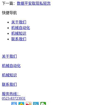
下一篇：
数据平安取现私轻忽
快捷导航
关于我们
机械自动化
机械知识
联系我们
关于我们
机械自动化
机械知识
联系我们
服务热线：
0523-83723931