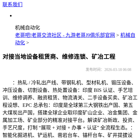
联系我们
机械自动化
老哥吧!老哥交流社区 - 九游老哥J9俱乐部官网
>
机械自
动化
>
对接当地设备租赁商、维修连锁、矿冶工程
发布时间：2026-03-18 06:08
：热轧 / 冷轧出产线、带钢轧机、型材轧机、锻压设备、
冲压设备、切割设备、热处置设备：印度 BIS 认证、手艺培
训、维修调养、融资租赁、物流清关、二手设备买卖、矿冶工
程设想、EPC 总承包：印度是全球第三大钢铁出产国、第五
大煤炭出产国，搭建全球企业取印度矿山企业、冶金集团、金
属加工场、矿业部分的精准对接平台。解读矿冶新政、投资、
手艺尺度，打制 “展现 + 对接 + 办事 + 认证” 全流程生态。：
智能化掘进机、铲运机、凿岩台车、锚杆台车、矿井提拔设