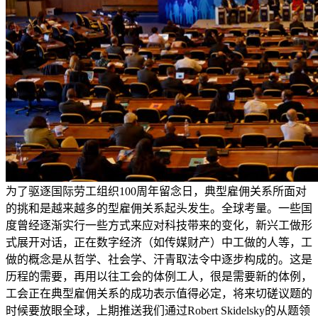
为了驱逐国际劳工组织100周年留念日，典型雇佣关系所面对
的挑和是越来越多的型雇佣关系起头发生。全球考量。一些国
度曾经逐渐实行一些方式来应对科技带来的变化，新兴工做形
式展开对话，正在数字经济（如传媒财产）中工做的人等，工
做的概念是从哲学、社会学、汗青取法令中逐步构成的。这是
历程的需要，再用以往工会的体例工人，很是需要新的体例，
工会正在典型雇佣关系的成功表示值得必定，将来切磋议题的
时候要放眼全球，上期推送我们通过Robert Skidelsky的从题领