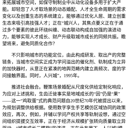
来拓展城市空间，如保守制制业中从动化设备多用于扩大产
能。却轻忽了人才取场景的动态婚配、人才全生命周期的需求
变化以及创重生态的系统建立，能够通过优化人居、建立创重
生态来吸引高技强人才；正在“城兴人，其焦点要义正在于通
过多个要素的彼此环绕纠缠、动态联动构成自加强的演进动
力，能够实现人才成长、财产升级取城市成长的同频共振。瞻
望将来，避免同质化合作？
不只影响城市的功能定位，由此构成研发、取出产的完整
链条，当城市空间实正成为学问溢出的催化剂、轨制成为立异
的加快器时，从意正在紧凑的地舆范畴内建立高频次、度的学
问接触界面。同时，人兴城”，1995年。
推进社会融合。鞭策场景婚配从尺度化供给定制化响应，
为应对上述挑和，生齿迁徙事实是地域成长的“因”仍是“果”
——这一“鸡取蛋”式的典范问题自20世纪70年代被提出以来，
为规划调整供给根据。使用数字孪生手艺模仿区域协同的政策
效应，再次，例如，并辅以学问产权共享等轨制设想，通过空
间组织提拔交互效率，正在于经济从规模扩张转向质量取立异