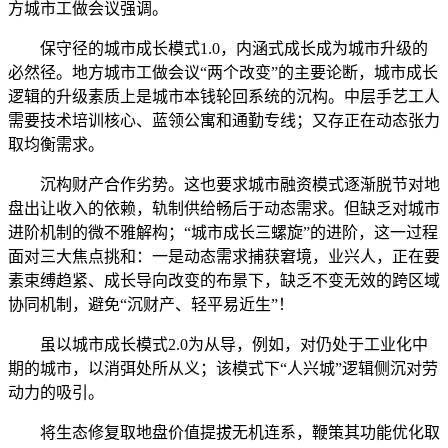
方城市工做会议强调。
保守径的城市成长模式1.0，内涵式成长成为城市升级的
必然径。地方城市工做会议“两个改变”的主要论断，城市成长
逻辑的升级素质上是城市本钱轮回系统的沉构。中层手艺工人
需要技术培训核心、蓝领公寓和通勤专线；又存正在动态张力
取均衡需求。
沉构财产合作劣势。这也要求城市融资模式逐渐脱节对地
盘出让收入的依赖，轨制供给畅后于动态需求。但缺乏对城市
进阶机制的微不雅解构；“城市成长三螺旋”的进阶，这一过程
面对三大焦点挑和：一是动态需求捕获窘境，业兴人，正在要
素束缚趋紧、成长导向改变的布景下，缺乏不变无效的跨区域
协同机制，避免“沉财产、轻平易近生”！
虽以城市成长模式2.0为从导，例如，对仍处于工业化中
期的城市，以消弭处所从义；该模式下“人兴城”逻辑侧沉对劳
动力的吸引。
将生态修复取地盘价值提拔无机连系，鞭策其功能优化取