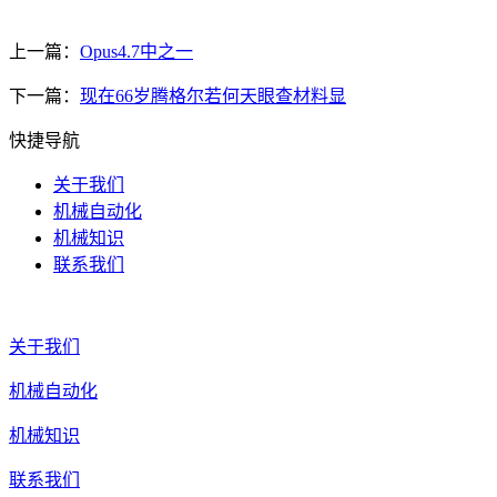
上一篇：
Opus4.7中之一
下一篇：
现在66岁腾格尔若何天眼查材料显
快捷导航
关于我们
机械自动化
机械知识
联系我们
关于我们
机械自动化
机械知识
联系我们