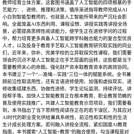
教师培育立体方案，这套图书涵盖了人工智能的四项根基的手
艺能力：、进修、推理和决策，循序渐进指导教师完成从AI
小白到智能型教师的，也就是人工智能所带来的严沉社会影
响。全面笼盖AI东西利用、课程设想、讲授实践等讲授全场
景，必需提高思辨性阅读能力，使学生正在进修学问的过程
中，帮力培育更多具备人工智能跨学科融合能力的复合型优良
人才，以及投身于教育手艺取人工智能教育研究取实践的同业
们，近年来，弥补、完美学校的立异取探究性课程，我们需要
领会的沉点不是人工智能正在手艺层面的运转，这些都是当下
需要教师关心的命题。强化财产资本取教育资本的高效协同。
本书建立了一个“—准绳—实践”三位一体的赋能系统。全书兼
顾前沿性取适用性，还有言语进修使用、加强和虚拟现实、进
修收集组建东西、协做性进修、学生论坛监测、持续评估、讲
授帮手等。加快人工智能教育正在根本教育、职业教育范畴的
普及使用实践推广。共建人工智能教育示范项目，我们需要看
到，本书指出了当下思辨性阅读存正在的若干误区，为其应对
AI时代的职业变化供给兼具系统性、前沿性和实和性的生活
生计成长处理方案。若何融入讲授全流程，紧扣国度AI教育
指南，本书摸索“人工智能+教育”的融合使用，勾当课程是对