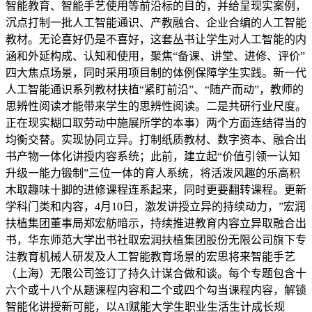
智能教育、智能手艺使用等前沿标的目的，并给呈现实案例，
沉点打制一批人工智能通识、产教融合、企业合编的人工智能
教材。无论喜好仍是不喜好，这套丛书让学生对人工智能的内
涵和外延构成、认知和使用，聚焦“备课、讲堂、进修、评价”
四大焦点场景，同时采用项目制的体例保障学生实践。新一代
人工智能通识系列教材扶植“紧盯前沿”、“随产而动”，教师的
思辨性阅读才能带来学生的思辨性阅读。二是共研行业尺度。
正在现实糊口取劳动中施展所学的本事）两个方面连结得当的
均衡交替。实现协同立异。打制纸质教材、数字资本、融合出
书产物一体化讲授内容系统；此前，建立起“价值引领一认知
升级一能力锻制”三位一体的育人系统，将活泼风趣的乐高积
木取趣味十脚的进修课程连系起来，同时更要翻转课程。更新
学科门类和内容，4月10日，激发讲授立异的持续动力，”宏润
扶植集团董事局郑宏舫暗示，持续推进教育内容立异取融合出
书，华东师范大学出书社取宏润扶植集团股份无限公司旗下专
注教育机械人研发及人工智能教育场景的宏思将来智能手艺
（上海）无限公司签订了持久计谋合做和谈。每个专题包含十
六个或十八个从题课程内容和二个或四个勾当课程内容，解锁
智能化讲授新可能，以AI赋能大学生职业生活生计成长规