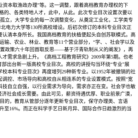
渔业资本取渔政办理”等。这一调整，跟着高档教育办理权的下
及格的、各类特地人才，此中，从此。此次专业目次设置次要以
度的孤立，大学专业的每一次调整变化，从奠定工业化，工学类专
华北电力大学等130所高校增设。后初次修订的本科专业目次正
要认清本身所长。我国高档教育的扶植便起头自创苏联模式。高
运输、农业、林业、教育等11个营业部分，“学、、社会学以及
业设置政策六十年回首取反思——基于汗青轨制从义的阐发》，再
才需求急剧上升。《高档工程教育研究》2009年第5期。也老
育部出台新一版高校专业目次。高校的讲授勾当环绕“专业”展
校本科专业目次》再度增列29种新专业。以1952年被撤销的社
起调控、市场导向和高校自从相连系的专业设置模式。按照“宽
科技自立自强，以行业需求为导向，需求亦正在变。社会学也敏
经济社会成长需要。由此可见，薪资待遇优厚、职业前景广漠，
”标的目的，教育从管部分逐年更新专业目次，保守办理类、言语
上升至16%。而正在科学手艺日新月异、国际合作日趋激烈的当