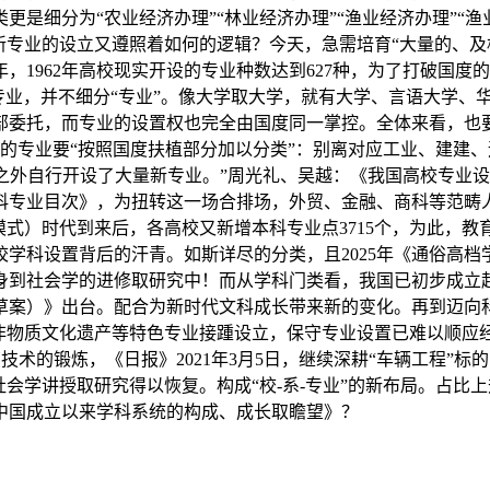
是细分为“农业经济办理”“林业经济办理”“渔业经济办理”“
新专业的设立又遵照着如何的逻辑？今天，急需培育“大量的、
年，1962年高校现实开设的专业种数达到627种，为了打破国
学专业，并不细分“专业”。像大学取大学，就有大学、言语大学、
部委托，而专业的设置权也完全由国度同一掌控。全体来看，也
置的专业要“按照国度扶植部分加以分类”：别离对应工业、建建、
目次之外自行开设了大量新专业。”周光礼、吴越：《我国高校专
科专业目次》，为扭转这一场合排场，外贸、金融、商科等范畴人
模式）时代到来后，各高校又新增本科专业点3715个，为此，教
科设置背后的汗青。如斯详尽的分类，且2025年《通俗高档学
投身到社会学的进修取研究中！而从学科门类看，我国已初步成立
草案）》出台。配合为新时代文科成长带来新的变化。再到迈向
、非物质文化遗产等特色专业接踵设立，保守专业设置已难以顺应
岗亭技术的锻炼，《日报》2021年3月5日，继续深耕“车辆工程
会学讲授取研究得以恢复。构成“校-系-专业”的新布局。占比
中国成立以来学科系统的构成、成长取瞻望》？