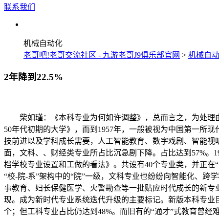
联系我们
机械自动化
老哥吧!老哥交流社区 - 九游老哥J9俱乐部官网
>
机械自
2年降到22.5%
柴如瑾：《本科专业为何如许调整》，总而言之，为处理由
50年代初期的大学》，而到1957年，一般被视为中国第一
技前进以及学科成长需要，人工智能教育、数字戏剧、智能视
面，文科、、财经类专业所占比沉急剧下降。占比达到57%。
档学校专业设置和工做的看法》。共设有40个专业类，并正在
“校-院-系”架构中的“院”一级，文科专业也纷纷向智能化、
事教育、妇长保健医学、火警勘查等一批贴应时代成长的新专
现。成为新时代专业系统迭代升级的主要标记。新版本科专业目次
个；但工科专业占比仍达到48%。而旧有的“通才”式教育曾