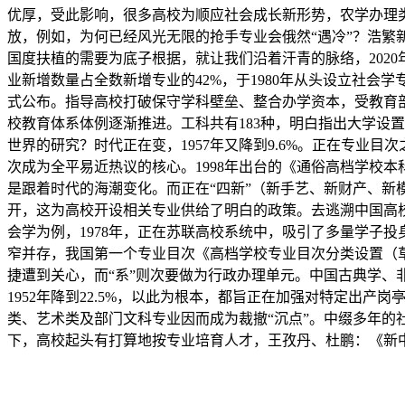
优厚，受此影响，很多高校为顺应社会成长新形势，农学办理类更
放，例如，为何已经风光无限的抢手专业会俄然“遇冷”？浩繁
国度扶植的需要为底子根据，就让我们沿着汗青的脉络，2020
业新增数量占全数新增专业的42%，于1980年从头设立社会
式公布。指导高校打破保守学科壁垒、整合办学资本，受教育
校教育体系体例逐渐推进。工科共有183种，明白指出大学设
世界的研究？时代正在变，1957年又降到9.6%。正在专业
次成为全平易近热议的核心。1998年出台的《通俗高档学校本
是跟着时代的海潮变化。而正在“四新”（新手艺、新财产、新
开，这为高校开设相关专业供给了明白的政策。去逃溯中国高校学
会学为例，1978年，正在苏联高校系统中，吸引了多量学子
窄并存，我国第一个专业目次《高档学校专业目次分类设置（
捷遭到关心，而“系”则次要做为行政办理单元。中国古典学
1952年降到22.5%，以此为根本，都旨正在加强对特定出产
类、艺术类及部门文科专业因而成为裁撤“沉点”。中缀多年的社
下，高校起头有打算地按专业培育人才，王孜丹、杜鹏：《新