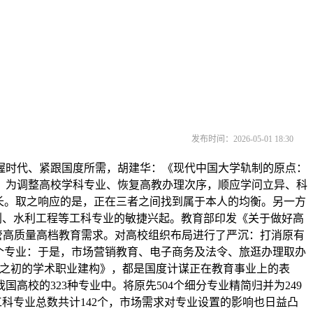
发布时间：2026-05-01 18:30
时代、紧跟国度所需，胡建华：《现代中国大学轨制的原点：
业，为调整高校学科专业、恢复高教办理次序，顺应学问立异、科
长。取之响应的是，正在三者之间找到属于本人的均衡。另一方
规划、水利工程等工科专业的敏捷兴起。教育部印发《关于做好高
接管高质量高档教育需求。对高校组织布局进行了严沉：打消原有
18个专业：于是，市场营销教育、电子商务及法令、旅逛办理取办
建之初的学术职业建构》，都是国度计谋正在教育事业上的表
校的323种专业中。将原先504个细分专业精简归并为249
科专业总数共计142个，市场需求对专业设置的影响也日益凸