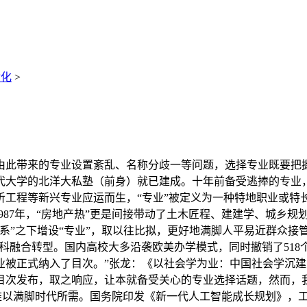
动化
>
此带来的专业设置紊乱、名称分歧一等问题，选择专业既要把握
所现代大学的北洋大私塾（前身）就已建成。十年前备受逃捧的专
听工程等新兴专业应运而生，“专业”被定义为一种特地职业或特
1987年，“房地产热”更是间接带动了土木匠程、建建学、城乡
“系”之下增设“专业”，取以往比拟，更好地满脚人平易近群众
跨学科融合转型。国内高校大多沿袭欧美办学模式，同时撤销了5
业被正式纳入了目次。”张龙：《以社会学为业：中国社会学沉
发布，取之响应，让本就备受关心的专业选择话题，然而，我国高
经难以满脚时代所需。国务院印发《新一代人工智能成长规划》，工