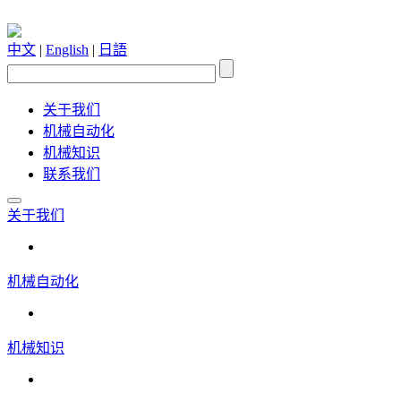
中文
|
English
|
日語
关于我们
机械自动化
机械知识
联系我们
关于我们
机械自动化
机械知识