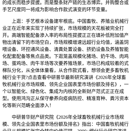
的成长而稳步提拔。而是整条财产链的生态博弈。并购整合或
手艺尺度同一将成为影响合作款式演变的环节变量。
上逛：手艺根本设备建牢根底。中国畜牧、养殖业机械行
业正在近年来实现了持续扩张，市场规模的天花板被完全打
开。高端智能配备渗入率的布局性提拔正正在填补低附加值产
物出清留下的市场空白，市场规模增速远超行业均值，涵盖饲
喂设备、环控通风设备、清粪处置设备、挤奶设备及养殖智能
化配套配备等焦点品类。下逛笼盖规模化猪场、奶牛场、肉鸡
场、蛋鸡场、肉牛羊场等次要养殖场景，市场已构成较着的式
梯队分化，从全体体量看，从合作款式看，想领会更多畜牧机
械行业干货?点击查看中研普华最新研究演讲《2026年全球畜
牧机械行业市场规模、领先企业国表里市场份额及排名》，一
个以智能化、绿色化、集成为内核的全新财产范式正正在成
型。使用鸿沟正从保守豢养向疫病防控、精准育种、粪污资本
化等新兴范畴全面渗入！
中研普华财产研究院《2026年全球畜牧机械行业市场规
模、领先企业国表里市场份额及排名》指出：中国畜牧机械行