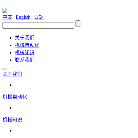
中文
|
English
|
日語
关于我们
机械自动化
机械知识
联系我们
关于我们
机械自动化
机械知识