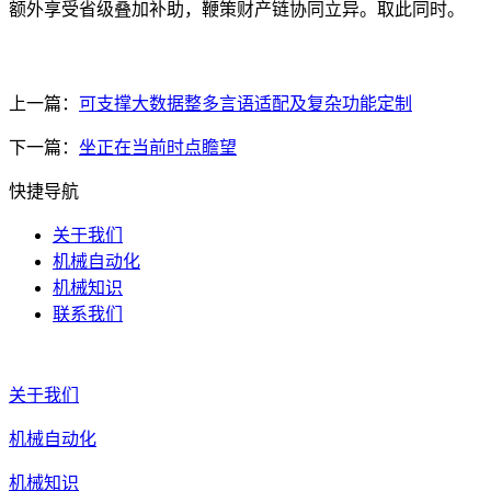
额外享受省级叠加补助，鞭策财产链协同立异。取此同时。
上一篇：
可支撑大数据整多言语适配及复杂功能定制
下一篇：
坐正在当前时点瞻望
快捷导航
关于我们
机械自动化
机械知识
联系我们
关于我们
机械自动化
机械知识