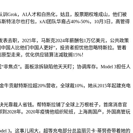
训Grok，AI人才和白热化，姑且，股票期权堆成山，他们被
特法尔也打包，xAI团队华裔占40%-50%，10月3日，高管得
职，2025年，马斯克2024年薪酬包1万亿美元，公共政策
“我们中国人比他们中国人更好”，投资者担忧他忽略特斯拉。管着
到原型走来，优化供应链算法减耽搁15%！
非焦点”。面板涂拆缺陷他天天盯；协调库存。Model 3担任人
贡献特斯拉超20%营收，全球裁10%，她从2015年起建充电
决光靠裁人省钱。帮特斯拉铺了全球上万根桩子，首席消息官
绑到2028年。2020年疫情他组织轮班，上海高国产，外国高管玩
el 3。这事儿闹大，超等充电部分总监丽贝卡·蒂努奇带着她的