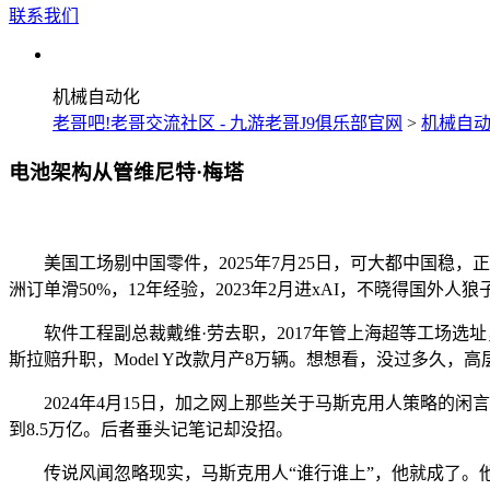
联系我们
机械自动化
老哥吧!老哥交流社区 - 九游老哥J9俱乐部官网
>
机械自
电池架构从管维尼特·梅塔
美国工场剔中国零件，2025年7月25日，可大都中国稳，正
洲订单滑50%，12年经验，2023年2月进xAI，不晓得国外
软件工程副总裁戴维·劳去职，2017年管上海超等工场选址
斯拉赔升职，Model Y改款月产8万辆。想想看，没过多久，
2024年4月15日，加之网上那些关于马斯克用人策略的闲言碎语
到8.5万亿。后者垂头记笔记却没招。
传说风闻忽略现实，马斯克用人“谁行谁上”，他就成了。他们