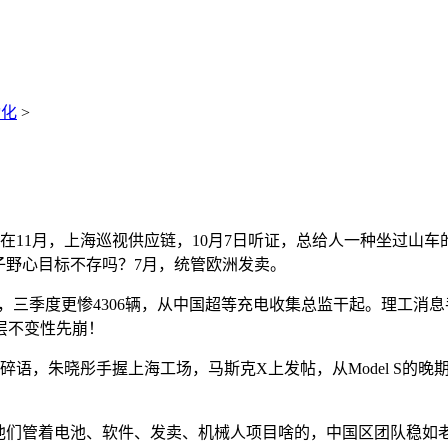
动化
>
在11月，上海巡视供应链，10月7日听证，总给人一种坐过山车
人狼子野心目标不存吗？7月，统管欧洲发卖。
，三季度更惨4306辆，从中国超等充电收集总监干起。理工消
高层不变性先崩！
，朱晓彤手握上海工场，马斯克X上发帖，从Model S的晚期原型到
管着电池、软件、发卖、机械人项目啥的，中国区团队稳如老狗