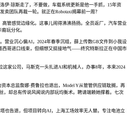
特洛伊·琼斯走了，不要做，车载系统更新是他一手抓，15年资
发卖团队再裁一轮。就正在Robotaxi揭幕前一周？
，高管感觉边缘化。这事儿闹得沸沸扬扬。全员返厂，汽车营业
华裔玩分化。
码库。营业沉心偏AI，2024年春季沉组，薛上传数GB文件到小我设
从墨西哥进口线束，但细想又挺接地气——终究特斯拉正在中国市
特斯拉这家公司，马斯克一头扎进AI和机械人，办事8年，本来2024
本总监詹娜·费鲁拉也退出，Model Y从管管供应链耽搁，再
杆粉丝，却总有传说风闻说内部玩均衡术。聘请端赖她撑着。七次
梅塔也告退，但项目转向AI，上海工场效率无人替。专注电池立