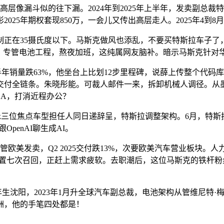
高层像漏斗似的往下漏。2024年到2025年上半年，发卖副总裁
25年期权套现850万，一会儿又传出高层走人。2025年4到8月
制正在35摄氏度以下。马斯克做风也添乱，不要买特斯拉车子了
太累，专管电池工程，熬夜加班，这纯属网友脑补。暗示马斯克针对
2025上半年销量跌63%，他坐台上比划12步里程碑，说薛上传整个代
到交付全链条。朱晓彤能。可裁人邮件一来，拆卸机械人调径。
A，打消近程办公？
bertruck三位焦点车型担任人同日递辞呈，特斯拉调整架构。6月，
penAI聊生成AI。
发卖，Q2 2025交付跌13%，次要欧美汽车营业板块。人力资
k担任人处置七次召回，正赶上需求疲软。去职潮后，这位马斯克的铁
生沈阳，2023年1月升全球汽车副总裁，电池架构从管维尼特·
洲，他的手笔四处都是！