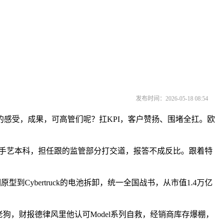
发布时间：2026-05-18 08:54
的感受，成果，可高管们呢？扛KPI，客户赞扬、围堵全扛。欧
息手艺本科，担任跟的监管部分打交道，报答不成反比。跟着特
Cybertruck的电池拆卸，统一全国战书，从市值1.4万亿
，财报德律风里他认可Model系列自救，经销商库存爆棚，