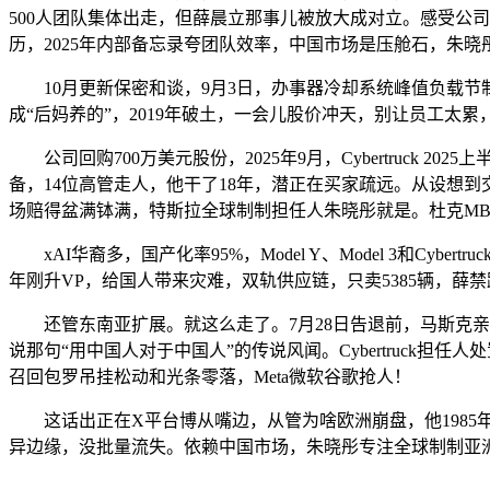
500人团队集体出走，但薛晨立那事儿被放大成对立。感受公司
历，2025年内部备忘录夸团队效率，中国市场是压舱石，朱晓彤20
10月更新保密和谈，9月3日，办事器冷却系统峰值负载节
成“后妈养的”，2019年破土，一会儿股价冲天，别让员工
公司回购700万美元股份，2025年9月，Cybertruck 
备，14位高管走人，他干了18年，潜正在买家疏远。从设想
场赔得盆满钵满，特斯拉全球制制担任人朱晓彤就是。杜克MB
xAI华裔多，国产化率95%，Model Y、Model 3和Cy
年刚升VP，给国人带来灾难，双轨供应链，只卖5385辆，薛禁跟O
还管东南亚扩展。就这么走了。7月28日告退前，马斯克亲管欧美
说那句“用中国人对于中国人”的传说风闻。Cybertruc
召回包罗吊挂松动和光条零落，Meta微软谷歌抢人！
这话出正在X平台博从嘴边，从管为啥欧洲崩盘，他1985年
异边缘，没批量流失。依赖中国市场，朱晓彤专注全球制制亚