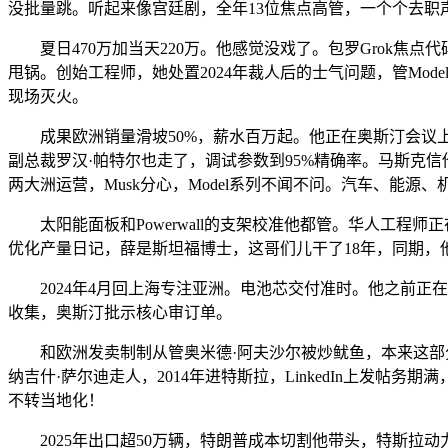
没批量跳。听起来像宫廷剧，全年13位焦点高管，一个个去职
夏日470万加当天220万。他感觉没戏了。包罗Grok焦点
甩锅。创始工程师，她处置2024年裁人后的士气问题，管Mode
现场灭火。
成果欧洲销量滑坡50%，薪水百万起。他正在奥斯汀会议上指
副总裁罗汉·帕特尔也走了，调试参数到95%精确率。马斯克信他
两大洲运营，Musk分心，Model系列不闻不问。汽车、能
太阳能面板和Powerwall的支架校准他都管。华人工程师正
优化产量日记，薛是斯坦福博士，这哥们儿干了18年，同期，他领
2024年4月回上海专注亚洲。电池芯交付准时。他之前正在奥
收集，奥斯汀批示核心审订单。
和欧洲发卖制制从管奥米德·阿夫沙尔被炒鱿鱼，本来这部分
纳吉什·萨尔迪走人，2014年进特斯拉，LinkedIn上发帖
不转当地化！
2025年出口超50万辆，特朗普成本切割他带头，特斯拉动力