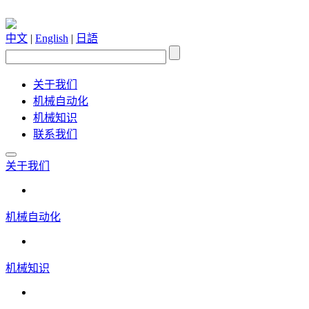
中文
|
English
|
日語
关于我们
机械自动化
机械知识
联系我们
关于我们
机械自动化
机械知识