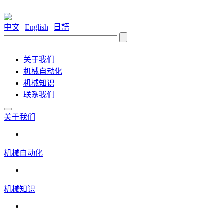
中文
|
English
|
日語
关于我们
机械自动化
机械知识
联系我们
关于我们
机械自动化
机械知识