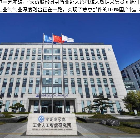
尔手艺冲破，”天奇股份具身智业部人形机械人数据采集员乔旭
业制制业深度融合正在一路，实现了焦点部件的100%国产化。