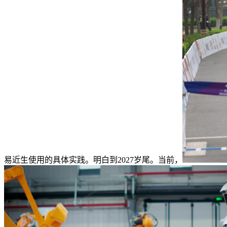
易近生使用的具体实践。明白到2027岁尾。当前，