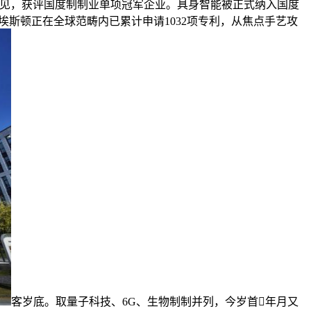
引见，获评国度制制业单项冠军企业。具身智能被正式纳入国度
埃斯顿正在全球范畴内已累计申请1032项专利，从焦点手艺攻
客岁底。取量子科技、6G、生物制制并列，今岁首年月又