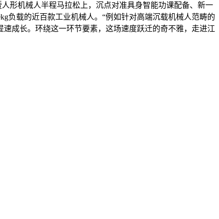
松暨人形机械人半程马拉松上，沉点对准具身智能功课配备、新一
0kg负载的近百款工业机械人。“例如针对高端沉载机械人范畴的
提速成长。环绕这一环节要素，这场速度跃迁的奇不雅，走进江