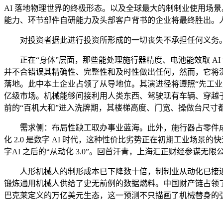
AI 落地物理世界的终极形态。以及全球最大的制制业使用场
能力、环节部件自研能力及头部客户背书的企业将最终胜出。人形
对投资者据此进行投资所形成的一切丧失不承担任何义务。巴克
正在“身体”层面，那些能处理施行器精度、电池能效取 AI 泛
并不合错误其精确性、完整性和及时性做出任何，然而，它将沉
落地。此中本土企业占领了从导地位。其演进径将遵照“先工业后办
亿级市场。机械能够间接利用人类东西、驾驶现有车辆、穿越于
前的“百机大和”进入洗牌期，其楼梯高度、门宽、操做台尺寸
需求侧：布局性缺工取办事业蓝海。此外，施行器占零件成本约 5
化 2.0 是数字 AI 时代，这种性价比劣势正在初期工业
字AI 之后的“从动化 3.0”。回首汗青，上海汇正财经参
人形机械人的制形成本已下降数十倍，制制业从动化已接近饱和
锻炼通用机械人供给了史无前例的数据燃料。中国财产链占领了
巴克莱定义的万亿美元生态，这一预测不只描画了机械替身的