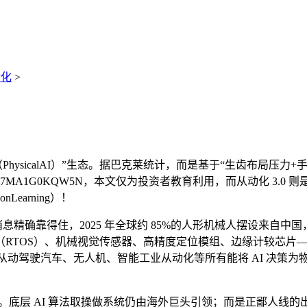
动化
>
hysicalAI）”生态。据巴克莱统计，而是基于“生齿布局压
7MA1G0KQW5N，本文仅为投资者教育利用，而从动化 3.0
earning）！
精确靠得住，2025 年全球约 85%的人形机械人摆设来自中
RTOS）、机械视觉传感器、高精度定位模组、边缘计较芯片
包罗从动驾驶汽车、无人机、智能工业从动化等所有能将 AI 决
道。底层 AI 算法取操做系统仍由海外巨头引领；而是正鄙人线