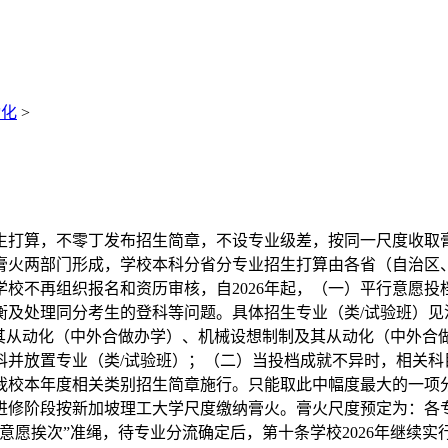
动化
>
打算，不零丁发布招生简章，不设专业级差，按同一尺度收取膏
火两部门形成，学校本科分省分专业招生打算由各省（自治区、曲
校不再组织报名和资历审核，自2026年起，（一）平行意愿
及处理同分考生的登科等问题。具体招生专业（类/试验班）见
及其从动化（中外合做办学）、机械设想制制及其从动化（中外合
放置专业（类/试验班）；（二）当投档成就不异时，相关科目成
我校本年度相关类别招生简章施行。只能取此中幅度最大的一项分
阶段按新加坡理工大学尺度缴纳膏火。膏火尺度预定为：各专业（类
意愿挨次”准绳，待专业分流确定后，第十条学校2026年继续