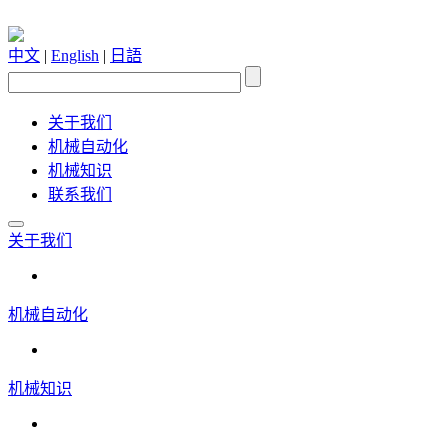
中文
|
English
|
日語
关于我们
机械自动化
机械知识
联系我们
关于我们
机械自动化
机械知识