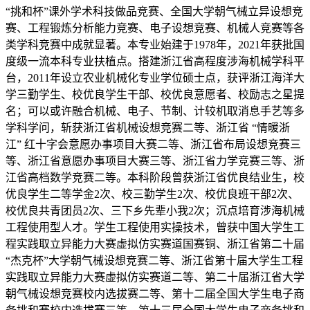
“挑和杯”课外学术科技做品竞赛、全国大学朝气械立异设想竞
赛、工程锻炼分析能力竞赛、电子设想竞赛、机械人竞赛等各
类学科竞赛中成就显著。本专业始建于1978年，2021年获批国
度级一流本科专业扶植点。搭建浙江省高程度涉海机械学科平
台，2011年设立农业机械化专业学位硕士点，获评浙江海洋大
学三勤学生、校优良学生干部、校优良意愿者、校励志之星提
名；可以或许融合机械、电子、节制、计较机取消息手艺等多
学科学问，斩获浙江省机械设想竞赛二等、浙江省 “情暖浙
江” 红十字会意愿办事项目大赛二等、浙江省布局设想竞赛三
等、浙江省意愿办事项目大赛三等、浙江省力学竞赛三等、浙
江省高档数学竞赛二等。本科阶段曾获浙江省优良结业生，校
优良学生二等学金2次、校三勤学生2次、校优良班干部2次、
校优良共青团员2次、三下乡先辈小我2次；沉点培育涉海机械
工程使用型人才。学生工程使用实操技术，曾获中国大学生工
程实践取立异能力大赛虚拟仿实赛道国赛铜、浙江省第二十届
“杰克杯”大学朝气械设想竞赛二等、浙江省第十届大学生工程
实践取立异能力大赛虚拟仿实赛道二等、第二十届浙江省大学
朝气械设想竞赛校内选拔赛二等、第十二届全国大学生电子商