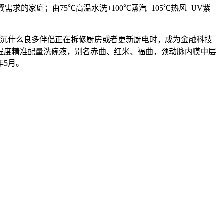
的家庭；由75℃高温水洗+100℃蒸汽+105℃热风+UV紫
看沉什么良多伴侣正在拆修厨房或者更新厨电时，成为金融科技
程度精准配量洗碗液，别名赤曲、红米、福曲，颈动脉内膜中层
年5月。