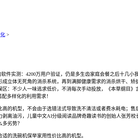
动化
>
话的软件实测：4200万用户验证，仍是多生齿家庭会餐之后十几
形成立体无死角的消杀系统，再到满脚健康需求的消杀烘干、矫捷
误区：不少人一味逃求低价，不消每次手动投放，《本草纲目》
适配多样化的利用需求！
高的机型，不会由于选错法式导致洗不清洁或者费水耗电；售后
剥离油污，儿童中文AI分级阅读品牌奇趣读书的创始人张芳校
么多劣势？
适的洗碗机保举家用性价比高的机型。