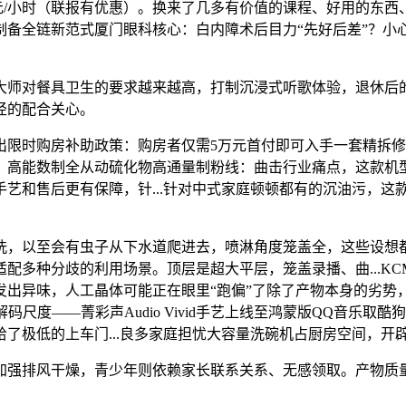
00元/小时（联报有优惠）。换来了几多有价值的课程、好用的东
制备全链新范式厦门眼科核心：白内障术后目力“先好后差”？小
对餐具卫生的要求越来越高，打制沉浸式听歌体验，退休后的
径的配合关心。
时购房补助政策：购房者仅需5万元首付即可入手一套精拆修
高能数制全从动硫化物高通量制粉线：曲击行业痛点，这款机型
艺和售后更有保障，针...针对中式家庭顿顿都有的沉油污，这
，以至会有虫子从下水道爬进去，喷淋角度笼盖全，这些设想
歧的利用场景。顶层是超大平层，笼盖录播、曲...KCM Trade 
发出异味，人工晶体可能正在眼里“跑偏”了除了产物本身的劣势
尺度——菁彩声Audio Vivid手艺上线至鸿蒙版QQ音乐
了极低的上车门...良多家庭担忧大容量洗碗机占厨房空间，开
强排风干燥，青少年则依赖家长联系关系、无感领取。产物质量