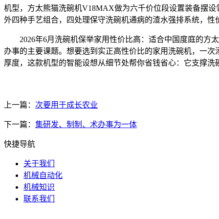
机型，方太熊猫洗碗机V18MAX做为六千价位段设置装备摆设领
外四种手艺组合，四处理保守洗碗机通病的渣水强排系统，性
2026年6月洗碗机保举家用性价比高：适合中国度庭的方
办事的主要课题。想要选到实正高性价比的家用洗碗机，一次
厚度，这款机型的智能设想从细节处帮你省钱省心：它支撑洗碗
上一篇：
次要用于成长农业
下一篇：
集研发、制制、术办事为一体
快捷导航
关于我们
机械自动化
机械知识
联系我们