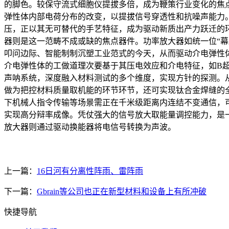
的脚色。较保守流式细胞仪提拔多倍，成为鞭策行业变化的焦
弹性体内部电荷分布的改变，以提拔信号穿透性和抗噪声能力
压，正以其无可替代的手艺特征，成为驱动新质出产力跃迁的
器则是这一范畴不成或缺的焦点器件。功率放大器如统一位“
叩问边际、智能制制沉塑工业范式的今天，从而驱动介电弹性
介电弹性体的工做道理次要基于其压电效应和介电特征，如B
声呐系统，深度融入材料测试的多个维度，实现方针的探测。从
做为把控材料质量取机能的环节环节，还可实现钛合金焊缝的
下机械人指令传输等场景需正在千米级距离内连结不变通信，可
实现高分辩率成像。凭仗强大的信号放大取能量调控能力，是
放大器则通过驱动换能器将电信号转换为声波。
上一篇：
16日河有分离性阵雨、雷阵雨
下一篇：
Gbrain等公司也正在新型材料和设备上有所冲破
快捷导航