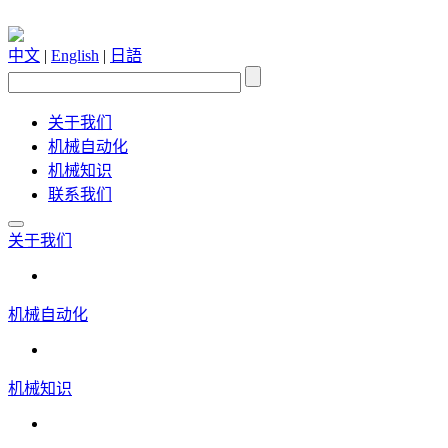
中文
|
English
|
日語
关于我们
机械自动化
机械知识
联系我们
关于我们
机械自动化
机械知识