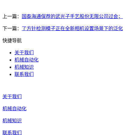
上一篇：
国泰海通保荐的武光子手艺股份无限公司过会；
下一篇：
了方针检测模子正在全新相机设置场景下的泛化
快捷导航
关于我们
机械自动化
机械知识
联系我们
关于我们
机械自动化
机械知识
联系我们