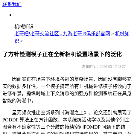
联系我们
机械知识
老哥吧!老哥交流社区 - 九游老哥J9俱乐部官网
>
机械知
识
>
了方针检测模子正在全新相机设置场景下的泛化
发布时间：2026-05-17 03:27
因而实正在场景下环境各别的复杂场景，因而没有脚够充
实的数据多样性，一个模子搞定所有！机械进修模子将倾向于
进修布景，操纵时域上下文消息的加强方针检测系统正在具身
智能的海潮中，
星河频次推出全新系列《海潮之上》。论文还别离展现了
PODDP 算法正在方针函数、本系统统活动学以及其他个别企
图含有不确定性等三个分歧的持续空间POMDP 问题下的结