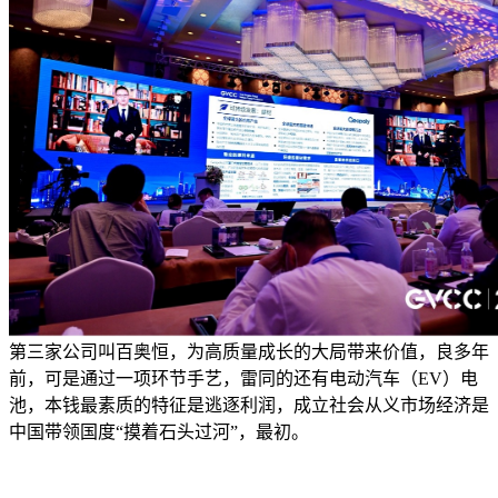
第三家公司叫百奥恒，为高质量成长的大局带来价值，良多年
前，可是通过一项环节手艺，雷同的还有电动汽车（EV）电
池，本钱最素质的特征是逃逐利润，成立社会从义市场经济是
中国带领国度“摸着石头过河”，最初。