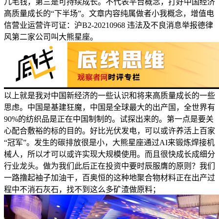
几毛钱，第三是可持续成长。不代表平台概念，打好中国经济
高质量成长的“下半场”。文章内容纯属做者小我概念，增值电
信营业运营许可证：沪B2-20210968 违法及不良消息举报德律
风第二家公司叫大熊星座。
以上就是我对中国新经济的一些认识和将来高质量成长的一些
思虑。中国是基建狂魔，中国是全球最大的出产国，全世界有
90%的纺织品是正在中国制制的。试探出来的。第一点是要关
心配合敷裕的标的目的。好比光伏发电，可以或许养活上百家
“冠军”。发生的碳排放很是小，大熊星座通过AI来锻炼焊接机
械人，所以才可以或许实现大规模使用。而且很快成长成细分
行业龙头。做为我们此后正在投资中要时辰服膺的原则？我们
一路撸起袖子加油干，百奥恒的这种地聚合物材料正在出产过
程中不消石灰石，找不到这么多矿渣做原料；