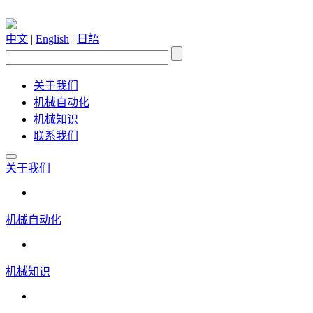
中文
|
English
|
日語
关于我们
机械自动化
机械知识
联系我们
关于我们
机械自动化
机械知识