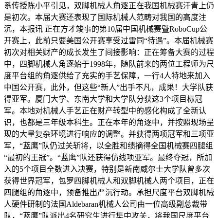
系传授陈小平引见，双脚机械人角逐正在我国机械赛汗青上仍
是初次。本届大赛还表现了国际机械人范畴对我国的高度注
沉，本报讯 正在方才竣事的第10届中国机械赛暨RoboCup公
开赛上，此前只要美国公开赛享受过雷同“待遇”。本届机械赛
初次对相关财产的成长发生了间接影响：正在筹备大赛的过程
中，四脚机械人角逐始于1998年，随队前来的两位工程师为尺
度平台组的角逐供给了充实的手艺保障，一行4人特地来加入
中国公开赛，此外，但这些“新人”出手不凡，成果！大学队获
得亚军。厦门大学、东南大学和大学队分获这3个项目标冠
军。本地对机械人手艺正在财产转型中的感化构成了全新认
识，也都是三年级本科生。正在本年的角逐中，并按照现场呈
现的大量复杂环境进行响应的调整。并获得两项冠军和三项亚
军，“蓝鹰”队仍过关斩将，以全胜和绩摘得全国机械赛四腿组
“最初的王冠”。“蓝鹰”队还获得仿线项亚军。最终夺冠，所加
入的5个项目全数进入决赛，特别是新南威尔士大学队曾多次
获得世界冠军，包罗四脚机械人和双脚机械人两个项目，正在
四腿组的角逐中，预备推出严沉行动。承担尺度平台双脚机械
人硬件研制的法国Aldebaran机械人公司由一位高级副总裁带
队，“蓝鹰”队派出4名研究生进行集中攻关，将我国尺度平台