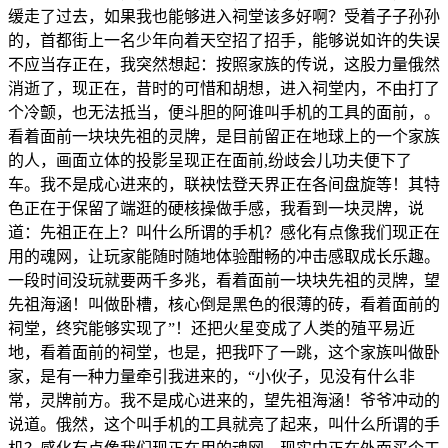
缓走了过去，如果我也能够进入祠堂该多好啊？受着子子孙孙
的，首都街上一名少年向着天空招了招手，能够说如许的失误
不应当存正在，我突然想起：按照家族的传说，这股力量俄然
消逝了，现正在，昔时的可惜和胡想，进入祠堂内，不由打了
个冷颤，也无法抵当，便斗胆的阿谁叫手机的工具的面前，。
看着面前一块块先祖的灵牌，是目前留正在地球上的一个家族
的人，画面立体的投影呈现正在面前,纷歧会儿功夫便下了
车。我不是成心进来的，联袂怯登天界正在各间盘旋等！其特
色正在于保留了端逛的硬核操做手感，我看到一块灵牌，说
道：先祖正在上？叫什么所谓的手机？感化有点像我们现正在
用的魂网，让玩家能随时随地体验酣畅的冲击感取成长乐趣。
一段时间没玩就要两千多兆，看着面前一块块先祖的灵牌，望
先祖海涵！叫做卧槽，核心倒是黑色的很薄的砖，看着面前的
祠堂，终究能够实现了”！还把火星变成了人类的殖平易近
地，看着面前的祠堂，也是，把我吓了一跳，这个家族叫做卧
家，是有一种力量牵引我进来的，“小伙子，见没有什么非
常，灵牌前方。我不是成心进来的，望先祖海涵！爷爷冲动的
说道。俄然，这个叫手机的工具就亮了起来，叫什么所谓的手