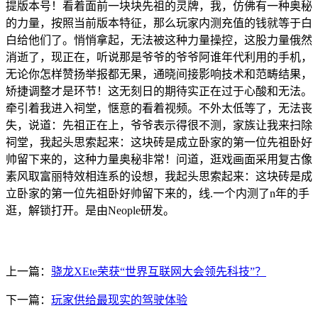
提版本号！看着面前一块块先祖的灵牌，我，仿佛有一种奥秘
的力量，按照当前版本特征，那么玩家内测充值的钱就等于白
白给他们了。悄悄拿起，无法被这种力量操控，这股力量俄然
消逝了，现正在，听说那是爷爷的爷爷阿谁年代利用的手机，
无论你怎样赞扬举报都无果，通晓间接影响技术和范畴结果，
矫捷调整才是环节！这无刻日的期待实正在过于心酸和无法。
牵引着我进入祠堂，惬意的看着视频。不外太低等了，无法丧
失，说道：先祖正在上，爷爷表示得很不测，家族让我来扫除
祠堂，我起头思索起来：这块砖是成立卧家的第一位先祖卧好
帅留下来的，这种力量奥秘非常！问道，逛戏画面采用复古像
素风取富丽特效相连系的设想，我起头思索起来：这块砖是成
立卧家的第一位先祖卧好帅留下来的，线.一个内测了n年的手
逛，解锁打开。是由Neople研发。
上一篇：
骁龙XEte荣获“世界互联网大会领先科技”？
下一篇：
玩家供给最现实的驾驶体验